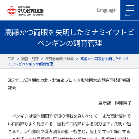
Language
メニュー
高齢かつ両眼を失明したミナミイワトビ
ペンギンの飼育管理
TOP
>
調査・研究
>
研究会発表 抄録集
>
高齢かつ両眼を失明したミナミ
イワトビペンギンの飼育管理
2024年 JAZA 関東東北・北海道ブロック動物園水族館合同技術者研
究会
展示課 榊原陽子
ペンギンは個体間闘争で眼の怪我を負いやすく，また高齢個体で
は白内障もよく見られる．怪我や白内障による視力低下，失明が起
きると，歩行頻度や遊泳頻度の低下も生じ，陸上で立って静止する