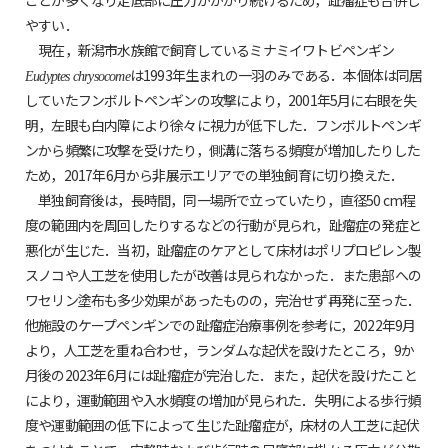
ことが多くなり足底部に圧力がかかり続けるため，趾瘤症も合併し
やすい．
現在，新潟市水族館で飼育しているミナミイワトビペンギン
は1993年生まれの一羽のみである．本個体は同居
Eudyptes chrysocome
していたフンボルトペンギンの攻撃により，2001年5月に右眼を失
明，左眼も白内障により徐々に視力が低下した．フンボルトペンギ
ンから頻繁に攻撃を受けたり，側溝に落ちる頻度が増加したりした
ため，2017年6月から非展示エリアでの単独飼育に切り換えた．
単独飼育後は，長時間，同一場所で立っていたり，直径50 cm程
度の範囲内を周回したりするなどの行動が見られ，趾瘤症の発症と
悪化が生じた．当初，趾瘤症のケアとして床材はポリプロピレン製
スノコや人工芝を使用したが改善は見られなかった．また患部への
ワセリン塗布も多少効果があったものの，完治せず再発に至った．
他施設のケープペンギンでの趾瘤症治療事例を参考に，2022年9月
より，人工芝を重ね合わせ，ランダムな起伏を設けたところ，9か
月後の2023年6月には趾瘤症が完治した．また，起伏を設けたこと
により，運動範囲や入水頻度の増加が見られた．失明による歩行頻
度や運動範囲の低下によって生じた趾瘤症が，床材の人工芝に起伏