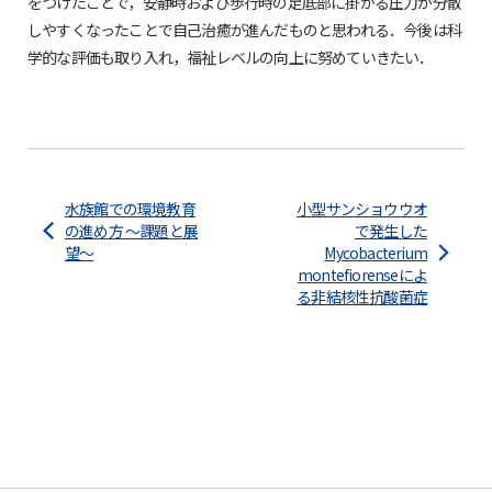
をつけたことで，安静時および歩行時の足底部に掛かる圧力が分散
しやすくなったことで自己治癒が進んだものと思われる．今後は科
学的な評価も取り入れ，福祉レベルの向上に努めていきたい．
水族館での環境教育
小型サンショウウオ
の進め方 〜課題と展
で発生した
望〜
Mycobacterium
montefiorenseによ
る非結核性抗酸菌症