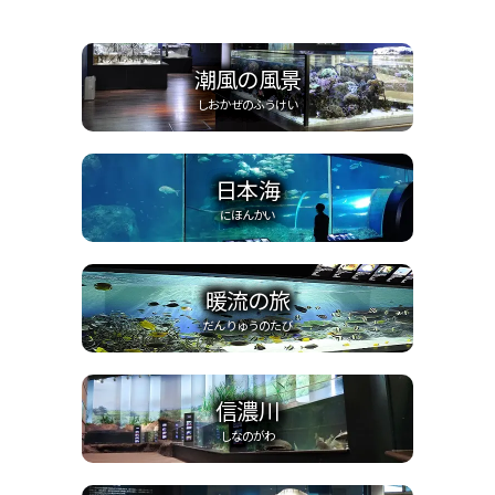
潮風の風景
しおかぜのふうけい
日本海
にほんかい
暖流の旅
だんりゅうのたび
信濃川
しなのがわ