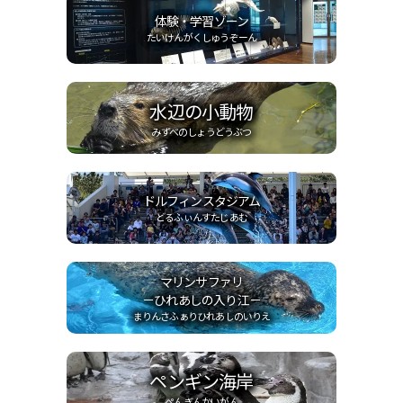
体験・学習ゾーン
たいけんがくしゅうぞーん
水辺の小動物
みずべのしょうどうぶつ
ドルフィンスタジアム
どるふぃんすたじあむ
マリンサファリ
－ひれあしの入り江－
まりんさふぁりひれあしのいりえ
ペンギン海岸
ぺんぎんかいがん