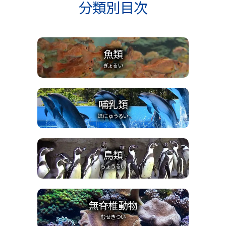
分類別目次
魚類
ぎょるい
哺乳類
ほにゅうるい
鳥類
ちょうるい
無脊椎動物
むせきつい