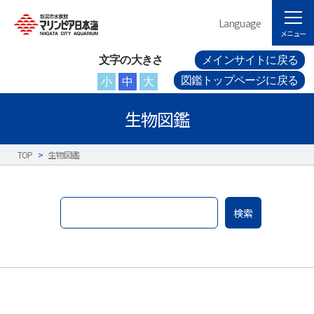
Language
メニュー
文字の大きさ
メインサイトに戻る
図鑑トップページに戻る
小
中
大
生物図鑑
TOP
>
生物図鑑
検索