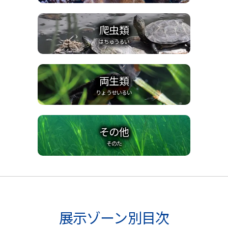
爬虫類
はちゅうるい
両生類
りょうせいるい
その他
そのた
展示ゾーン別目次