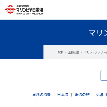
マリ
TOP
>
生物図鑑
>
マリンサファリ －
潮風の風景
｜
日本海
｜
暖流の旅
｜
信濃