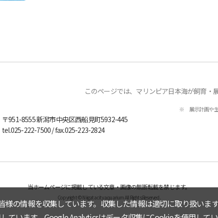
このページでは、マリンピア日本海が飼育・
※ 展示計画や
〒951-8555
新潟市中央区西船見町5932-445
tel.
025-222-7500
/ fax.025-223-2824
当ホームページに掲載している文章・画像の無断転載を禁じます。
Copyright © Niigata city aquarium All Rights Reserved.
皆様の情報を収集しています。収集した情報は適切に取り扱います
しています。Google Analyticsはデータ収集にCookieを使用して