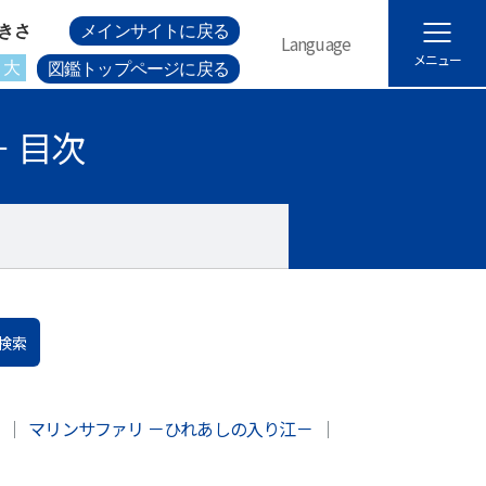
きさ
メインサイトに戻る
Language
メニュー
大
図鑑トップページに戻る
 目次
検索
ム
｜
マリンサファリ －ひれあしの入り江－
｜