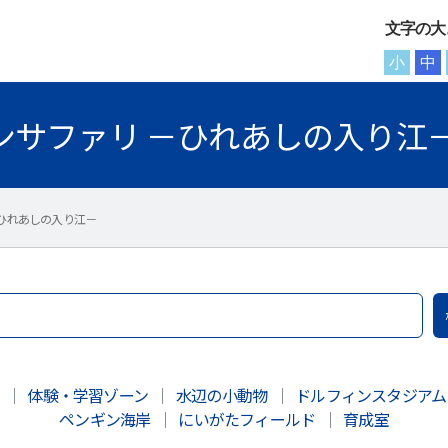
文字の大
小
中
ンサファリ －ひれあしの入り江－
ひれあしの入り江－
川
｜
体験・学習ゾーン
｜
水辺の小動物
｜
ドルフィンスタジア
ペンギン海岸
｜
にいがたフィールド
｜
育成室