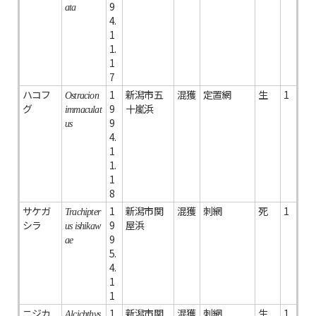
9
ata
4.
1
1.
1
7
ハコフ
1
新潟市五
混獲
定置網
生
1
Ostracion
グ
9
十嵐浜
immaculat
9
us
4.
1
1.
1
8
サケガ
1
新潟市関
混獲
刺網
死
1
Trachipter
シラ
9
屋浜
us ishikaw
9
ae
5.
4.
1
1
ニジカ
1
新潟市関
混獲
刺網
生
1
Alcichthys