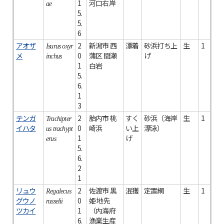
1
河口右岸
ae
5.
5.
6
アオザ
2
新潟市 西
漂着
砂浜打ち上
生
1
Isurus oxyr
メ
0
蒲区 間瀬
げ
inchus
1
白岩
5.
6.
1
3
テンガ
2
胎内市 桃
すく
砂浜（海岸
生
1
Trachipter
イハタ
0
崎浜
い上
漂泳）
us trachypt
1
げ
erus
5.
6.
2
1
リュウ
2
佐渡市 黒
混獲
定置網
生
1
Regalecus
グウノ
0
姫 地先
russelii
ツカイ
1
（内海府
6.
漁業生産