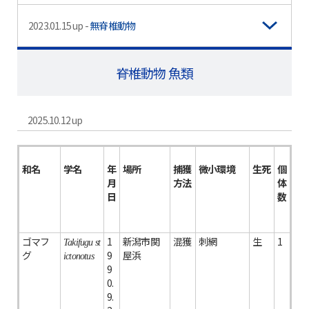
2023.01.15 up -
無脊椎動物
脊椎動物 魚類
2025.10.12 up
和名
学名
年
場所
捕獲
微小環境
生死
個
月
方法
体
日
数
ゴマフ
1
新潟市関
混獲
刺網
生
1
Takifugu st
グ
9
屋浜
ictonotus
9
0.
9.