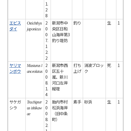
1.
2
8
エビス
2
新潟市中
釣り
生
1
Ostichthys
ダイ
0
央区日和
japonicus
0
山海岸第3
7.
釣り堤防
1
2.
2
ヤリマ
2
新潟市西
打ち
消波ブロッ
死
1
Masturus l
ンボウ
0
区五十
上げ
ク
anceolatus
0
嵐、新川
8.
河口左岸
1.
縦堤
4
サケガ
2
胎内市村
素手
砂浜
生
1
Trachipter
シラ
0
松浜海岸
us ishikaw
0
（旧中条
ae
8.
町）
2.