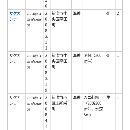
1
0
サケガ
2
新潟市中
混獲
死
2
Trachipter
シラ
0
央区窪田
us ishikaw
0
町
ae
8.
3.
1
3
サケガ
2
新潟市中
混獲
刺網（200
死
1
Trachipter
シラ
0
央区窪田
m沖）
us ishikaw
0
町
ae
8.
3.
1
9
サケガ
2
新潟市西
混獲
カニ刺網
生
1
Trachipter
シラ
0
区上新栄
（200?300
us ishikaw
0
町
m沖、水深
ae
8.
5m）
4.
1