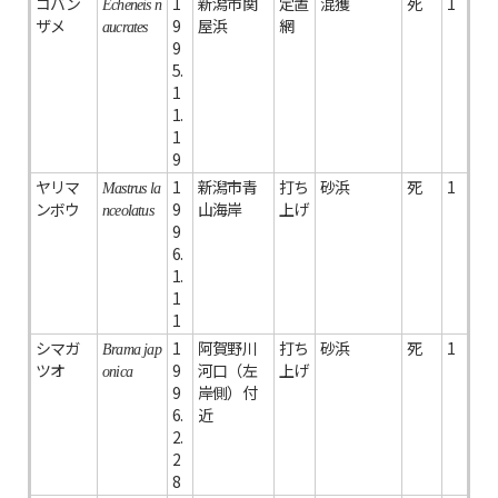
コバン
1
新潟市関
定置
混獲
死
1
Echeneis n
ザメ
9
屋浜
網
aucrates
9
5.
1
1.
1
9
ヤリマ
1
新潟市青
打ち
砂浜
死
1
Mastrus la
ンボウ
9
山海岸
上げ
nceolatus
9
6.
1.
1
1
シマガ
1
阿賀野川
打ち
砂浜
死
1
Brama jap
ツオ
9
河口（左
上げ
onica
9
岸側）付
6.
近
2.
2
8