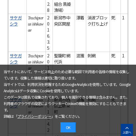
2.
組合 黒姫
8
漁場）
サケガ
2
新潟市中
漂着
消波ブロッ
死
1
Trachipter
シラ
0
央区関屋
ク打ち上げ
us ishikaw
1
ae
6.
3.
5
サケガ
2
聖籠町網
混獲
刺網
死
1
Trachipter
シラ
0
代浜
us ishikaw
1
ae
当サイトにおいて、サービス向上のため必要な範囲で利用者の皆様の情報を収集し
6.
ています。収集した情報は適切に取り扱います。
3.
当サイトでは、利用状況を把握するためGoogle Analyticsを使用しています。Google
2
Analyticsはデータ収集にCookieを使用しています。
8
このデータは匿名で収集されており、個人を識別できる情報は含みません。また、
サケガ
2
新潟市西
混獲
刺網
死
1
Trachipter
利用者のブラウザの設定によりクッキーCookieの機能を無効にすることもできま
シラ
0
区上新栄
us ishikaw
す。
1
町
ae
詳細は「
プライバシーポリシー
」をご覧ください。
6.
4.
OK
2
上部へ