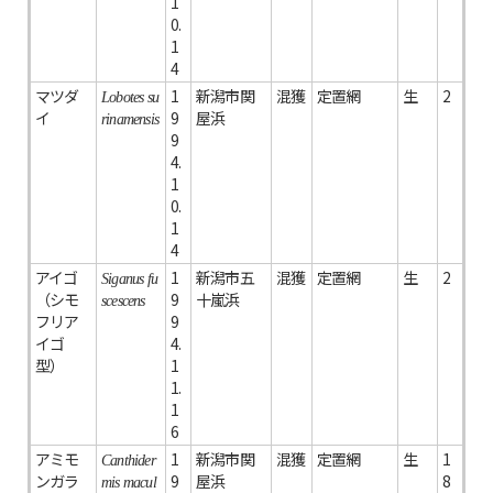
1
0.
1
4
マツダ
1
新潟市関
混獲
定置網
生
2
Lobotes su
イ
9
屋浜
rinamensis
9
4.
1
0.
1
4
アイゴ
1
新潟市五
混獲
定置網
生
2
Siganus fu
（シモ
9
十嵐浜
scescens
フリア
9
イゴ
4.
型）
1
1.
1
6
アミモ
1
新潟市関
混獲
定置網
生
1
Canthider
ンガラ
9
屋浜
8
mis macul