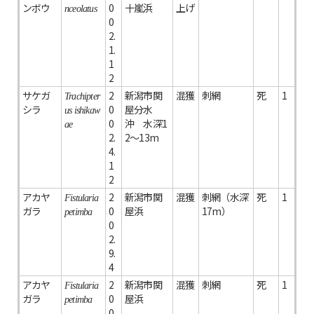
ンボウ
0
十嵐浜
上げ
nceolatus
0
2.
1.
1
2
サケガ
2
新潟市関
混獲
刺網
死
1
Trachipter
シラ
0
屋分水
us ishikaw
0
沖 水深1
ae
2.
2～13m
4.
1
2
アカヤ
2
新潟市関
混獲
刺網（水深
死
1
Fistularia
ガラ
0
屋浜
17m）
petimba
0
2.
9.
4
アカヤ
2
新潟市関
混獲
刺網
死
1
Fistularia
ガラ
0
屋浜
petimba
0