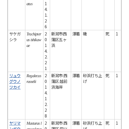
1
atus
4.
1.
2
6
サケガ
2
新潟市西
漂着
磯
死
1
Trachipter
シラ
0
蒲区五ヶ
us ishikaw
1
浜
ae
4.
2.
2
1
リュウ
2
新潟市 西
漂着
砂浜打ち上
死
1
Regalecus
グウノ
0
蒲区 越前
げ
russelii
ツカイ
1
浜海岸
4.
1
2.
2
8
ヤリマ
2
新潟市 西
漂着
砂浜打ち上
死
1
Masturus l
ンボウ
0
蒲区 四ツ
げ