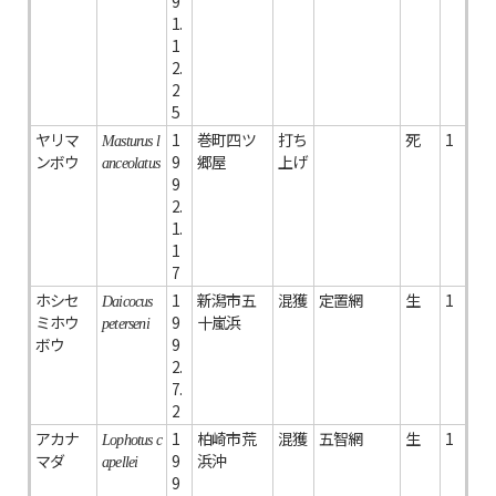
9
1.
1
2.
2
5
ヤリマ
1
巻町四ツ
打ち
死
1
Masturus l
ンボウ
9
郷屋
上げ
anceolatus
9
2.
1.
1
7
ホシセ
1
新潟市五
混獲
定置網
生
1
Daicocus
ミホウ
9
十嵐浜
peterseni
ボウ
9
2.
7.
2
アカナ
1
柏崎市荒
混獲
五智網
生
1
Lophotus c
マダ
9
浜沖
apellei
9