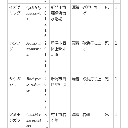
5
イガグ
2
新発田市
漂着
砂浜打ち上
死
1
Cyclichthy
リフグ
0
藤塚浜海
げ
s spilostylu
1
水浴場
s
3.
1.
6
ホシフ
2
新潟市西
漂着
砂浜打ち上
死
1
Arothron fi
グ
0
区上新栄
げ
rmamentu
1
町浜
m
3.
1.
7
サケガ
2
新潟市西
漂着
砂浜打ち上
死
1
Trachipter
シラ
0
区小針浜
げ
us ishikaw
1
ae
3.
3.
7
アミモ
村上市岩
漂着
岩礁
死
1
20
Canthider
ンガラ
ヶ崎
mis macul
13.
ata
12.