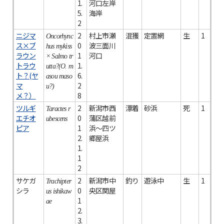
1.
河口左岸
5.
海岸
2
ニジマ
2
村上市瀬
混獲
定置網
生
1
Oncorhync
ス×ブ
0
波三面川
hus mykiss
ラウン
1
河口
× Salmo tr
トラウ
1.
utta?(O. m
ト？(ヤ
6.
asou maso
マ
2
u?)
メ？）
8
ツルギ
2
新潟市西
漂着
砂浜
死
1
Taractes r
エチオ
0
蒲区越前
ubescens
ピア
1
浜～四ツ
2.
郷屋浜
1.
1
2
サケガ
2
新潟市中
釣り
遊泳中
生
1
Trachipter
シラ
0
央区関屋
us ishikaw
1
ae
2.
3.