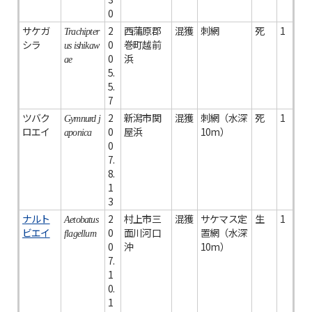
0
サケガ
2
西蒲原郡
混獲
刺網
死
1
Trachipter
シラ
0
巻町越前
us ishikaw
0
浜
ae
5.
5.
7
ツバク
2
新潟市関
混獲
刺網（水深
死
1
Gymnurd j
ロエイ
0
屋浜
10m）
aponica
0
7.
8.
1
3
ナルト
2
村上市三
混獲
サケマス定
生
1
Aetobatus
ビエイ
0
面川河口
置網（水深
flagellum
0
沖
10m）
7.
1
0.
1