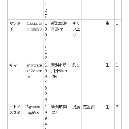
1.
2
7
マツダ
1
新潟西港
すく
生
1
Lobotes su
イ
9
沖1km
い上
rinamensis
9
げ
4.
7.
1
2
ギマ
1
新潟市新
釣り
生
1
Triacanthu
9
川沖4km
s biaculeat
9
付近
us
4.
8.
2
9
ノトイ
1
新潟市関
混獲
定置網
生
2
Kyphosus
スズミ
9
屋浜
bigibbus
9
4.