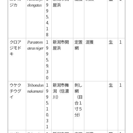
ジカ
9
屋浜
elongatus
9
5.
4.
1
8
クロア
1
新潟市関
定置
混獲
生
1
Parastrom
ジモド
9
屋浜
網
ateus niger
キ
9
5.
9.
3
0
ウケク
1
新潟市舞
刺し
生
1
Triborodon
チウグ
9
潟（信濃
網
nakamurai
イ
9
川）
（目
5.
合１
1
寸５
0.
分）
3
1