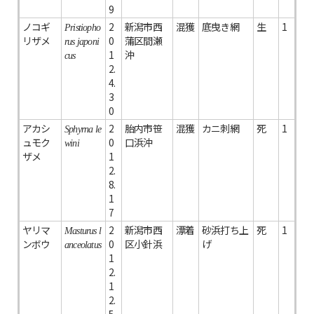
9
ノコギ
2
新潟市西
混獲
底曳き網
生
1
Pristiopho
リザメ
0
蒲区間瀬
rus japoni
1
沖
cus
2.
4.
3
0
アカシ
2
胎内市笹
混獲
カニ刺網
死
1
Sphyrna le
ュモク
0
口浜沖
wini
ザメ
1
2.
8.
1
7
ヤリマ
2
新潟市西
漂着
砂浜打ち上
死
1
Masturus l
ンボウ
0
区小針浜
げ
anceolatus
1
2.
1
2.