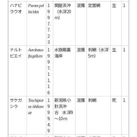
ハナビ
1
関屋浜沖
混獲
定置網
生
1
Psenes pel
ラウオ
9
（水深20
lucidus
9
m）
7.
7.
2
3
ナルト
1
水族館裏
混獲
刺網（水深
生
1
Aetobatus
ビエイ
9
海岸
5m）
flagellum
9
7.
1
1.
1
6
サケガ
1
新潟県小
混獲
刺網
死
1
Trachipter
シラ
9
針浜沖
us ishikaw
9
合 水深9
ae
9.
～10m
4.
9