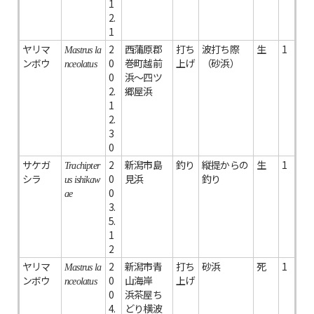
1
2.
1
ヤリマ
2
西蒲原郡
打ち
波打ち際
生
1
Mastrus la
ンボウ
0
巻町越前
上げ
（砂浜）
nceolatus
0
浜～四ツ
2.
郷屋浜
1
2.
3
0
サケガ
2
新潟市島
釣り
縦提からの
生
1
Trachipter
シラ
0
見浜
釣り
us ishikaw
0
ae
3.
5.
1
2
ヤリマ
2
新潟市青
打ち
砂浜
死
1
Mastrus la
ンボウ
0
山海岸
上げ
nceolatus
0
浜茶屋ち
4.
どり横波