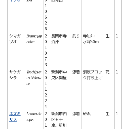
sper
1
0.
6.
2
6
シマガ
2
長岡市寺
釣り
寺泊沖
生
1
Brama jap
ツオ
0
泊沖
水深50m
onica
1
0.
7.
3
サケガ
2
新潟市中
漂着
消波ブロッ
死
1
Trachipter
シラ
0
央区関屋
ク打ち上げ
us ishikaw
1
ae
1.
2.
2
4
ネズミ
2
新潟市西
漂着
砂浜
生
1
Lamna dit
ザメ
0
区五十
ropis
1
嵐、新川