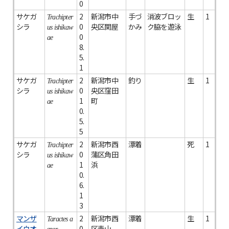
0
サケガ
2
新潟市中
手づ
消波ブロッ
生
1
Trachipter
シラ
0
央区関屋
かみ
ク脇を遊泳
us ishikaw
0
ae
8.
5.
1
サケガ
2
新潟市中
釣り
生
1
Trachipter
シラ
0
央区窪田
us ishikaw
1
町
ae
0.
5.
5
サケガ
2
新潟市西
漂着
死
1
Trachipter
シラ
0
蒲区角田
us ishikaw
1
浜
ae
0.
6.
1
3
マンザ
2
新潟市西
漂着
生
1
Taractes a
イウオ
0
区青山