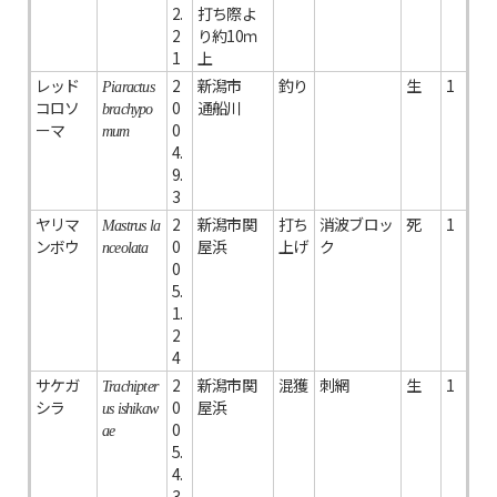
2.
打ち際よ
2
り約10ｍ
1
上
レッド
2
新潟市
釣り
生
1
Piaractus
コロソ
0
通船川
brachypo
ーマ
0
mum
4.
9.
3
ヤリマ
2
新潟市関
打ち
消波ブロッ
死
1
Mastrus la
ンボウ
0
屋浜
上げ
ク
nceolata
0
5.
1.
2
4
サケガ
2
新潟市関
混獲
刺網
生
1
Trachipter
シラ
0
屋浜
us ishikaw
0
ae
5.
4.
3