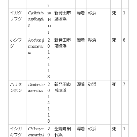
8
イガグ
新発田市
漂着
砂浜
死
1
20
Cyclichthy
リフグ
藤塚浜
s spilostylu
14.
s
1.1
8
ホシフ
2
新発田市
漂着
砂浜
死
6
Arothron fi
グ
0
藤塚浜
rmamentu
1
m
4.
1.
1
8
ハリセ
2
新発田市
漂着
砂浜
死
7
Diodon ho
ンボン
0
藤塚浜
locanthus
1
4.
1.
1
8
イシガ
2
聖籠町網
漂着
砂浜
死
1
Chilomyct
キフグ
0
代浜
erus reticul