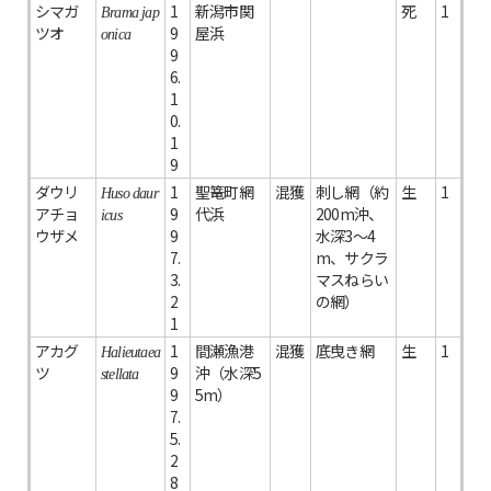
シマガ
1
新潟市関
死
1
Brama jap
ツオ
9
屋浜
onica
9
6.
1
0.
1
9
ダウリ
1
聖篭町網
混獲
刺し網（約
生
1
Huso daur
アチョ
9
代浜
200m沖、
icus
ウザメ
9
水深3～4
7.
m、サクラ
3.
マスねらい
2
の網）
1
アカグ
1
間瀬漁港
混獲
底曳き網
生
1
Halieutaea
ツ
9
沖（水深5
stellata
9
5m）
7.
5.
2
8