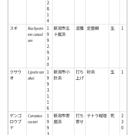
2.
8.
1
4
スギ
1
新潟市五
混獲
定置網
生
1
Rachycent
9
十嵐浜
ron canad
9
um
2.
9.
3
0
クサウ
1
新潟市小
打ち
砂浜
生
1
Liparis tan
オ
9
針浜
上げ
akai
9
3.
1.
1
6
ゲンゴ
1
新潟市寄
打ち
テトラ縦堤
死
2
Carassius
ロウブ
9
居浜
寄せ
3
cuvieri
ナ
9
0
3.