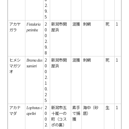
2.
9.
5
アカヤ
2
新潟市関
混獲
刺網
死
1
Fistularia
ガラ
0
屋浜
petimba
0
2.
9.
8
ヒメシ
2
新潟市関
混獲
刺網
死
1
Brama dus
マガツ
0
屋浜
sumieri
オ
0
2.
1
0.
2
5
アカナ
2
新潟市五
素手
海中（砂
生
1
Lophotus c
マダ
0
十嵐一の
で捕
底）
apellei
0
町（コス
獲
2.
ポの裏）