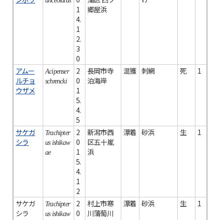
anceolatus
1
郷屋浜
4.
1
2.
3
0
アムー
2
長岡市寺
混獲
刺網
死
1
Acipenser
ルチョ
0
泊海岸
schrencki
ウザメ
1
5.
4.
5
サケガ
2
新潟市西
漂着
砂浜
生
1
Trachipter
シラ
0
区五十嵐
us ishikaw
1
浜
ae
5.
4.
1
2
サケガ
2
村上市寒
漂着
砂浜
生
1
Trachipter
シラ
0
川蒲萄川
us ishikaw