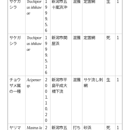
サケガ
1
新潟市五
混獲
定置網
生
1
Trachipter
シラ
9
十嵐浜沖
us ishikaw
9
ae
9.
5.
6
サケガ
1
新潟市関
混獲
定置網
死
1
Trachipter
シラ
9
屋浜
us ishikaw
9
ae
9.
5.
1
6
チョウ
2
新潟市平
混獲
サケ流し刺
生
1
Acipenser
ザメ属
0
島平成大
網
sp.
の一種
0
橋下流
1.
1
0.
2
0
ヤリマ
2
新潟市五
打ち
砂浜
死
1
Mastrus la