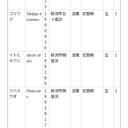
2
3
ゴマフ
1
新潟市五
混獲
定置網
生
1
Takifugu st
グ
9
十嵐浜
ictonotus
9
0.
9.
3
0
イトヒ
1
新潟市関
混獲
定置網
生
1
Alectis cili
キアジ
9
屋浜
aris
9
1.
8.
9
ツバメ
1
新潟市関
混獲
定置網
生
1
Platax teir
ウオ
9
屋浜
a
9
1.
8.
1
7