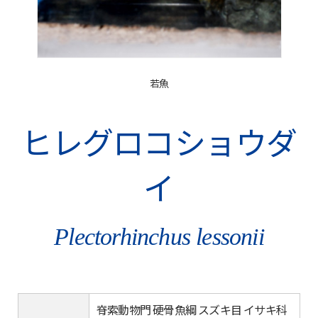
若魚
ヒレグロコショウダ
イ
Plectorhinchus lessonii
脊索動物門 硬骨魚綱 スズキ目 イサキ科