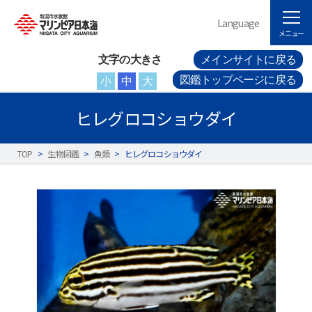
Language
メニュー
文字の大きさ
メインサイトに戻る
図鑑トップページに戻る
小
中
大
ヒレグロコショウダイ
TOP
>
生物図鑑
>
魚類
>
ヒレグロコショウダイ