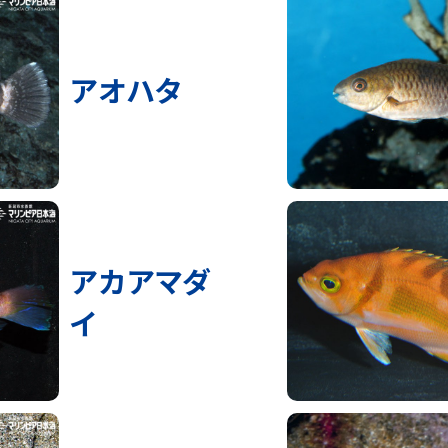
アオハタ
アカアマダ
イ