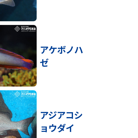
アケボノハ
ゼ
アジアコシ
ョウダイ