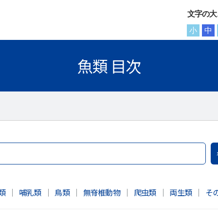
文字の大
小
中
魚類 目次
類
｜
哺乳類
｜
鳥類
｜
無脊椎動物
｜
爬虫類
｜
両生類
｜
そ