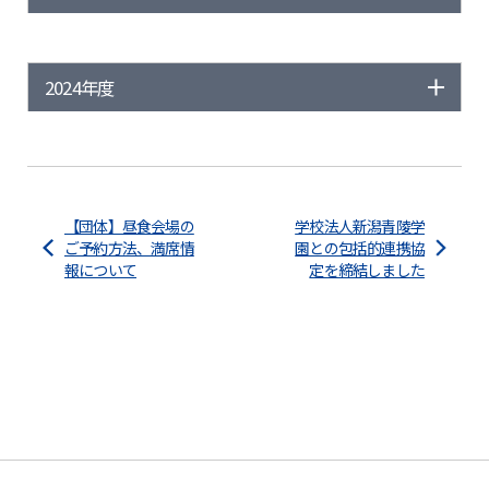
2024年度
【団体】昼食会場の
学校法人新潟青陵学
ご予約方法、満席情
園との包括的連携協
報について
定を締結しました