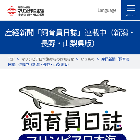
Language
メニュー
産経新聞「飼育員日誌」連載中（新潟・
長野・山梨県版）
TOP
>
マリンピア日本海からのお知らせ
>
いきもの
>
産経新聞「飼育員
日誌」連載中（新潟・長野・山梨県版）