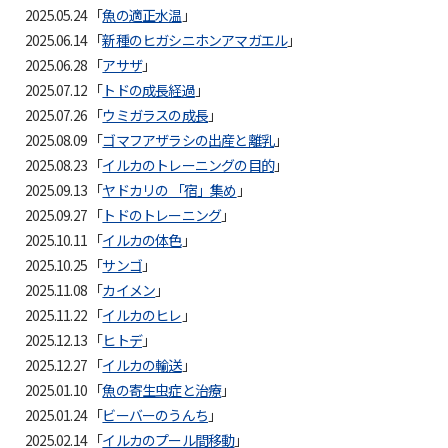
2025.05.24 「
魚の適正水温
」
2025.06.14 「
新種のヒガシニホンアマガエル
」
2025.06.28 「
アサザ
」
2025.07.12 「
トドの成長経過
」
2025.07.26 「
ウミガラスの成長
」
2025.08.09 「
ゴマフアザラシの出産と離乳
」
2025.08.23 「
イルカのトレーニングの目的
」
2025.09.13 「
ヤドカリの 「宿」集め
」
2025.09.27 「
トドのトレーニング
」
2025.10.11 「
イルカの体色
」
2025.10.25 「
サンゴ
」
2025.11.08 「
カイメン
」
2025.11.22 「
イルカのヒレ
」
2025.12.13 「
ヒトデ
」
2025.12.27 「
イルカの輸送
」
2025.01.10 「
魚の寄生虫症と治療
」
2025.01.24 「
ビーバーのうんち
」
2025.02.14 「
イルカのプール間移動
」