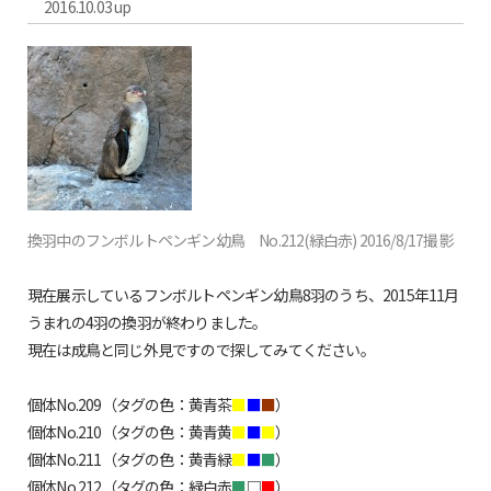
2016.10.03 up
換羽中のフンボルトペンギン幼鳥 No.212(緑白赤) 2016/8/17撮影
現在展示しているフンボルトペンギン幼鳥8羽のうち、2015年11月
うまれの4羽の換羽が終わりました。
現在は成鳥と同じ外見ですので探してみてください。
個体No.209（タグの色：黄青茶
■
■
■
）
個体No.210（タグの色：黄青黄
■
■
■
）
個体No.211（タグの色：黄青緑
■
■
■
）
個体No.212（タグの色：緑白赤
■
□
■
）