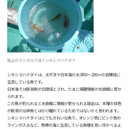
船上のテンタルで泳ぐシキシマハナダイ
シキシマハナダイは、太平洋や日本海の水深50～200ｍの岩礁域に
生息している魚です。
日本海では新潟県が北限域とされ、たまに捕獲情報が水族館に寄せ
られます。
この魚が釣られると水族館に情報が寄せられる理由は、本種の体色
が新潟の沿岸魚とはかけ離れているためではないかと思われます。
シキシマハナダイはとてもきれいな魚で、オレンジ色にピンク色の
ラインが入るなど、熱帯の海に生息している魚種を思い浮かべるよ