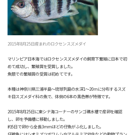
2015年8月25日産まれのロクセンスズメダイ
マリンピア日本海ではロクセンスズメダイの飼育下繁殖に日本で初
めて成功し、繁殖賞を受賞しました。
魚類での繁殖賞の受賞は初めてです。
本種は神奈川県三浦半島～琉球列島の水深1～20ｍに分布するスズ
キ目スズメダイ科の魚で、体側の6本の黒色帯が特徴です。
2015年8月25日に東シナ海コーナーのサンゴ礁水槽で産卵を確認
し、卵を予備槽に移動しました。
約5日で卵から全長3mmほどの仔魚がふ化しました。
仔稚魚にはシオミズツボワムシやアルテミア幼生などの動物プラン