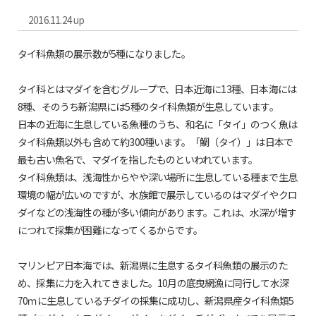
2016.11.24 up
タイ科魚類の展示数が5種になりました。
タイ科とはマダイを含むグループで、日本近海に13種、日本海には
8種、そのうち新潟県には5種のタイ科魚類が生息しています。
日本の近海に生息している魚種のうち、和名に「タイ」のつく魚は
タイ科魚類以外も含めて約300種います。「鯛（タイ）」は日本で
最も古い魚名で、マダイを指したものといわれています。
タイ科魚類は、浅海性からやや深い場所に生息している種まで生息
環境の幅が広いのですが、水族館で展示しているのはマダイやクロ
ダイなどの浅海性の種が多い傾向があります。これは、水深が増す
につれて採集が困難になってくるからです。
マリンピア日本海では、新潟県に生息するタイ科魚類の展示のた
め、採集に力を入れてきました。10月の底曳網漁に同行して水深
70ｍに生息しているチダイの採集に成功し、新潟県産タイ科魚類5