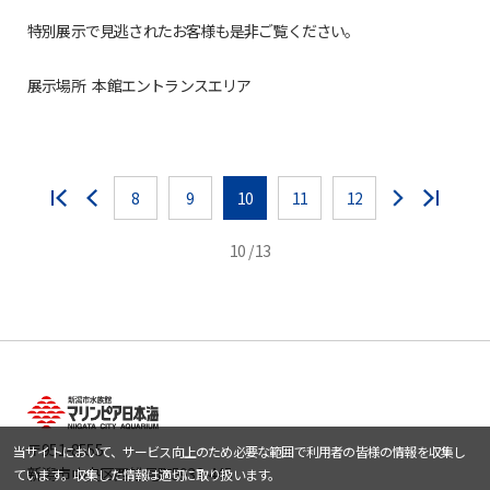
特別展示で見逃されたお客様も是非ご覧ください。
展示場所 本館エントランスエリア
8
9
10
11
12
10 / 13
〒951-8555
当サイトにおいて、サービス向上のため必要な範囲で利用者の皆様の情報を収集し
新潟市中央区西船見町5932-445
ています。収集した情報は適切に取り扱います。