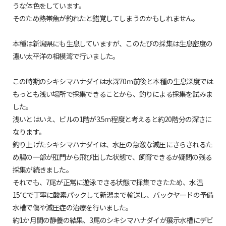
うな体色をしています。
そのため熱帯魚が釣れたと錯覚してしまうのかもしれません。
本種は新潟県にも生息していますが、このたびの採集は生息密度の
濃い太平洋の相模湾で行いました。
この時期のシキシマハナダイは水深70ｍ前後と本種の生息深度では
もっとも浅い場所で採集できることから、釣りによる採集を試みま
した。
浅いとはいえ、ビルの1階が3.5ｍ程度と考えると約20階分の深さに
なります。
釣り上げたシキシマハナダイは、水圧の急激な減圧にさらされるた
め腸の一部が肛門から飛び出した状態で、飼育できるか疑問の残る
採集が続きました。
それでも、7尾が正常に遊泳できる状態で採集できたため、水温
15℃で丁寧に酸素パックして新潟まで輸送し、バックヤードの予備
水槽で傷や減圧症の治療を行いました。
約1か月間の静養の結果、3尾のシキシマハナダイが展示水槽にデビ