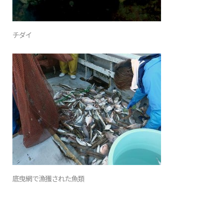
チダイ
底曳網で漁獲された魚類