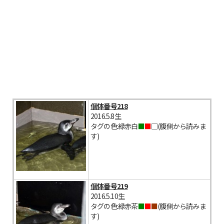
個体番号218
2016.5.8生
タグの色:緑赤白
■
■
□(腹側から読みま
す)
個体番号219
2016.5.10生
タグの色:緑赤茶
■
■
■
(腹側から読みま
す)