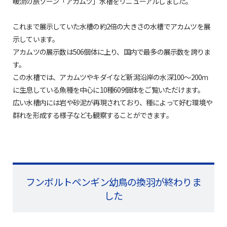
暖流の旅ゾーン「アカムツ」水槽をリニューアルしました。
これまで展示していた水槽の約2倍の大きさの水槽でアカムツを展
示しています。
アカムツの展示数は506個体に上り、国内で最多の展示数を誇りま
す。
この水槽では、アカムツやキダイなど新潟沿岸の水深100～200ｍ
に生息している魚種を中心に10種609個体をご覧いただけます。
広い水槽内には岩や砂泥が再現されており、種によって好む環境や
群れを形成する様子なども観察することができます。
フンボルトペンギン幼鳥の換羽が終わりま
した