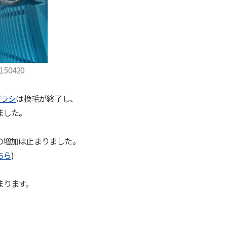
50420
ザラシ
は換毛が終了し、
ました。
の増加は止まりました。
ちら
)
まります。