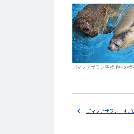
ゴマフアザラシ仔 換毛中の様子 2
ゴマフアザラシ すご