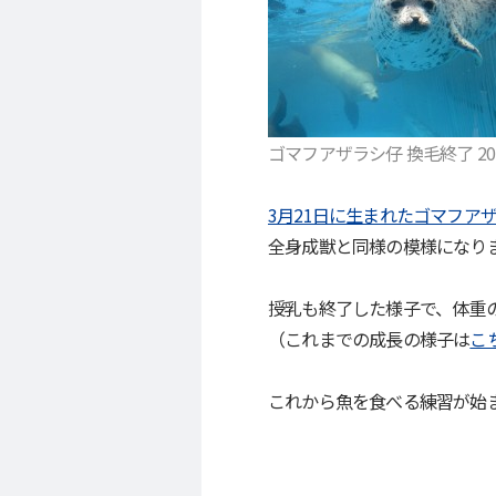
ゴマフアザラシ仔 換毛終了 201
3月21日に生まれたゴマフア
全身成獣と同様の模様になり
授乳も終了した様子で、体重
（これまでの成長の様子は
こ
これから魚を食べる練習が始