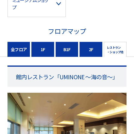
ミュージアムショッ
プ
フロアマップ
レストラン
全フロア
1F
B1F
2F
・ショップ他
館内レストラン「UMINONE ～海の音～」