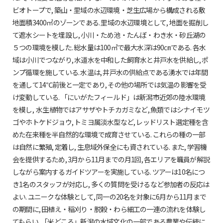
ビオトープで, 築山・里域の水辺環境・芝生広場から構成される敷
地面積3400㎡のゾーンである. 里域の水辺環境として, 地面を掘削し
て遮水シートを埋設し, 小川・ため池・たんぼ・わき水・砂丘湖の
５つの環境を模した. 総水量は100㎥で最大水深は90㎝である. 各水
域は小川でつながり, 水道水を中和した飼育水と井戸水を供給し, ポ
ンプ循環を施している. 水温は, 井戸水の供給点である湧水では年間
を通して14℃前後と一定であり, その他の場所では気温の影響を受
け変動している. 「にいがたフィールド」は新潟市近郊の陸水環境
を模し, 水生植物ではアサザやトチカガミなど, 魚類ではシナイモツ
ゴやホトケドジョウ, トミヨ属淡水型など, レッドリスト選定種を含
めた在来種を半自然的な環境で成育させている. これらの種の一部
は自然に繁殖, 定着し, 生息域外保全にも資されている. また, 学習機
会を提供するため, 3月から11月までの月1回, 各エリアを職員が解説
しながら案内するガイドツアーを実施している. ツアーは10名につ
き1名のスタッフが対応し, 多くの質問を受けるなど参加者の反応は
よい. ユニークな体験として, 同一の20名を対象に6月から11月まで
の期間に, 田植え・稲刈り・脱穀・わら細工の一連の流れを体験し
てもらい, 「米どころ」新潟の水域文化の一部である農業や伝統に