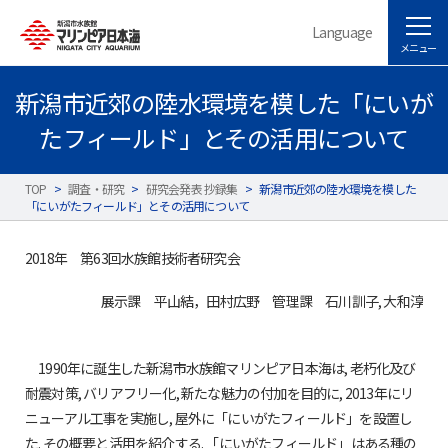
Language
メニュー
新潟市近郊の陸水環境を模した「にいが
たフィールド」とその活用について
TOP
>
調査・研究
>
研究会発表 抄録集
>
新潟市近郊の陸水環境を模した
「にいがたフィールド」とその活用について
2018年 第63回水族館技術者研究会
展示課 平山結，田村広野 管理課 石川訓子, 大和淳
1990年に誕生した新潟市水族館マリンピア日本海は, 老朽化及び
耐震対策, バリアフリー化, 新たな魅力の付加を目的に, 2013年にリ
ニューアル工事を実施し, 屋外に「にいがたフィールド」を設置し
た. その概要と活用を紹介する. 「にいがたフィールド」はある種の