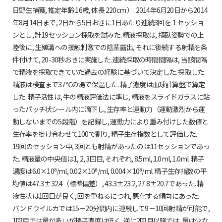
日野生捕獲, 推定年齢 16歳, 体長 220cm ）. 2014年6月20日から2014
年8月14日まで, 2日から5日おきに1日あたり連続3回を１セッショ
ンとし, 計19セッション採取を試みた. 精液採取は, 横臥姿勢での上
陸後に, 生殖溝への接触刺激での陰茎露出, それに後続する射精を条
件付けて, 20-30秒おきに実施した. 連続採取の時間間隔は, 当該間隔
で精液を採取できていた過去の経験に基づいて決定した. 採取した
精液は検査まで37℃の湯で保温した. 精子濃度は血球計算盤で算定
した. 精子活性は, 牛の精液評価法に準じ, 精液をスライドガラスに貼
ったパッチ状シール内に滴下し, 生存率と運動力（運動激烈から運
動しないまでの5段階）を記録し, 運動力により重み付けした数値と
生存率を掛け合わせて100で割り, 精子生存指数として評価した.
19回のセッション中, 3回とも射精があったのは11セッションであっ
た. 精液量の中央値は1, 2, 3回目, それぞれ, 8.5ml, 1.0ml, 1.0ml. 精子
濃度は6.0×10⁸/ml, 0.02×10⁸/ml, 0.004×10⁸/ml. 精子生存指数の平
均値は47.3±32.4（標準偏差）, 43.3±23.2, 27.8±20.7であった. 精
液性状は1回目が良く, 回を重ねるにつれ, 悪化する傾向にあった.
バンドウイルカでは15－20分間内に連続して9－10回射精が可能で,
1回目では量が多いが精子濃度は低く, 逆に2回目以降では, 量は少な