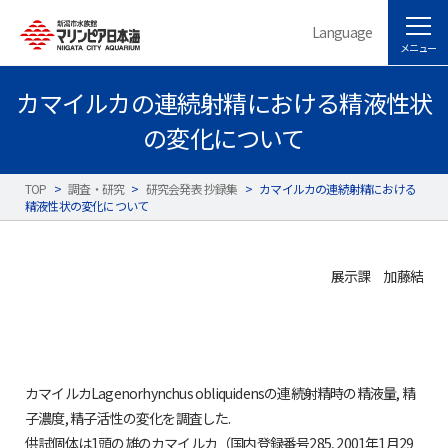
Language
メニュー
カマイルカの連続射精における精液性状
の変化について
TOP
>
調査・研究
>
研究会発表 抄録集
>
カマイルカの連続射精における
精液性状の変化について
展示課 加藤結
カマイルカLagenorhynchus obliquidensの連続射精時の精液量, 精
子濃度, 精子活性の変化を調査した.
供試個体は1頭の雄のカマイルカ（国内登録番号285, 2001年1月29