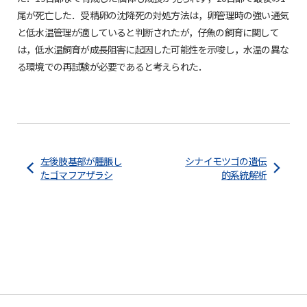
尾が死亡した．受精卵の沈降死の対処方法は，卵管理時の強い通気
と低水温管理が適していると判断されたが，仔魚の飼育に関して
は，低水温飼育が成長阻害に起因した可能性を示唆し，水温の異な
る環境での再試験が必要であると考えられた．
左後肢基部が腫脹し
シナイモツゴの遺伝
たゴマフアザラシ
的系統解析