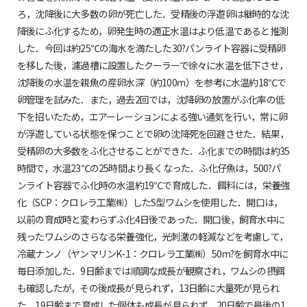
ろ，沈降後に大多数の卵が死亡した．受精後の浮遊卵は継時的な沈
降後にふ化するため，卵発生時の適正水温はより低温であると推測
した．今回は約25℃の海水を満たした30?パンライト容器に受精卵
を移した後，濾過槽に設置したクーラーで徐々に水温を低下させ，
沈降後の水温を親魚の産卵水深（約100ｍ）を参考に水温約18℃で
卵管理を試みた．また，過去2回では，沈降卵の放置がふ化率の低
下を招いたため，エアーレーションによる強い通気を行い，常に卵
が浮遊している状態を保つことで卵の沈降死を回避させた．結果，
受精卵の大多数をふ化させることができた．ふ化までの時間は約35
時間で，水温23℃の25時間より長くなった．ふ化仔魚は，500?パ
ンライト容器でふ化時の水温約19℃で育成した．餌料には，栄養強
化（SCP：クロレラ工業㈱）したS型ワムシを使用した．開口は，
以前の育成時と変わらずふ化4日後であった．開口後，飼育水中に
残ったワムシのさらなる栄養強化，光刺激の軽減などを考慮して，
冷蔵ナンノ（ヤンマリンK-1：クロレラ工業㈱）50m?を飼育水中に
毎日添加した．9日齢までは順調な成長が観察され，ワムシの摂餌
も確認したが，その後成長が見られず，13日齢に大量死が見られ
た．19日齢まで育成した個体も成長が見られず，20日齢で最後の1