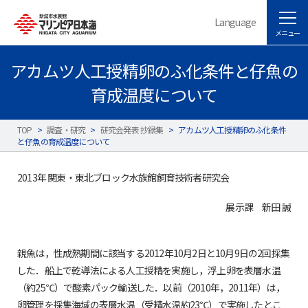
Language
メニュー
アカムツ人工授精卵のふ化条件と仔魚の
育成温度について
TOP
>
調査・研究
>
研究会発表 抄録集
>
アカムツ人工授精卵のふ化条件
と仔魚の育成温度について
2013年 関東・東北ブロック水族館飼育技術者研究会
展示課 新田 誠
親魚は，性成熟期間に該当する2012年10月2日と10月9日の2回採集
した．船上で乾導法による人工授精を実施し，浮上卵を表層水温
（約25℃）で酸素パック輸送した．以前（2010年，2011年）は，
卵管理を採集海域の表層水温（受精水温約23℃）で実施したとこ