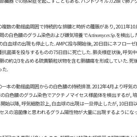
深部臓器での感染症を起こすこともある. ハンドウイルカ2頭で肺
顎先端の複数の動揺歯周囲で持続的な排膿と時折の腫脹があり, 2011年
歯周の白色膿のグラム染色および嫌気培養で
を検出したため
Actinomyces Sp.
の白血球の出現も停止した. AMPC投与開始後, 20日目にネフローゼ
各種抗菌薬を投与するものの75日目に死亡した. 肺炎様症状後, 呼
は肺の約2/3を占める硫黄顆粒状物を含む肺膿瘍を形成していた. 
た.
下顎先端の一本の動揺歯周囲からの白色膿の持続排泄. 2012年4月より
, 歯周の白色膿のグラム染色でアクチノマイセス様菌体を検出するが, 
PO)を投与開始以降, 呼気細胞診上, 白血球の出現は一旦停止したが, 1
イセスの溶菌像と思われるグラム陽性物が大量に出現するようになった