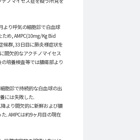
アクチノマイセス症を疑う所見を
10月より呼気の細胞診で白血球
, AMPC(10mg/Kg Bid
症候群, 33日目に肺炎様症状を
気中に間欠的なアクチノマイセス
死後の培養検査等では膿瘍部より
呼気の細胞診で持続的な白血球の出
培養には失敗した.
0日目以降より間欠的に新鮮および膿
. AMPCは約9ヶ月目の現在