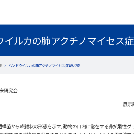
ウイルカの肺アクチノマイセス症
集
>
ハンドウイルカの肺アクチノマイセス症疑い2例
臨床研究会
展示
桿菌から繊維状の形態を示す, 動物の口内に常在する非抗酸性グラ