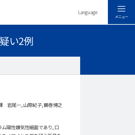
Language
メニュー
疑い2例
課 岩尾一, 山際紀子, 鶴巻博之
ム陽性嫌気性細菌であり, 口