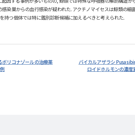
起因する事例が多いものの, 鯨類では特殊な呼吸器の解剖構造から
囲の感染巣からの血行感染が疑われた. アクチノマイセスは鯨類の
患を持つ個体では特に鑑別診断候補に加えるべきと考えられた.
るボリコナゾールの治療薬
バイカルアザラシ Pusa sib
1例
ロイドホルモンの濃度