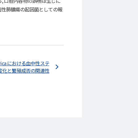
, 口腔内容物の誤嚥は生じに
細菌性肺膿瘍の起因菌としての報
irica における血中性ステ
変化と繁殖成否の関連性