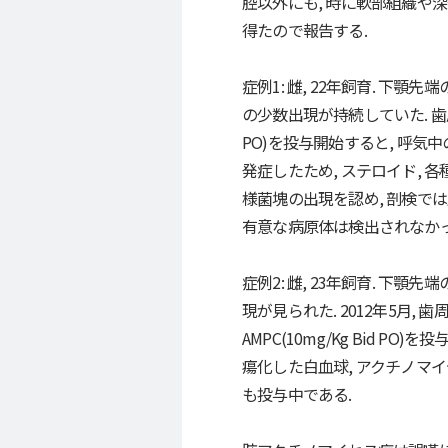
腔以外にも, 時に軟部組織や
得たので報告する.
症例1: 雌, 22年飼育. 下
の少数出現が持続していた. 
PO)を投与開始すると, 呼気中
発症したため, ステロイド, 
様菌塊の出現を認め, 剖検で
有意な病原体は検出されなかっ
症例2: 雌, 23年飼育. 
現が見られた. 2012年5月
AMPC(10mg/Kg Bid 
瘍化した白血球, アクチノマ
も投与中である.