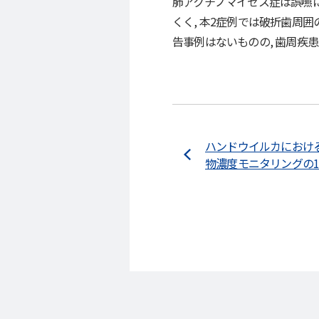
肺アクチノマイセス症は誤嚥に
くく, 本2症例では破折歯周
告事例はないものの, 歯周疾
ハンドウイルカにおけ
物濃度モニタリングの