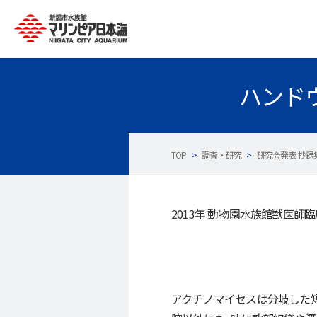
ハンド
TOP
>
調査・研究
>
研究会発表 抄録
2013年 動物園水族館獣医師
アクチノマイセスは分岐した短