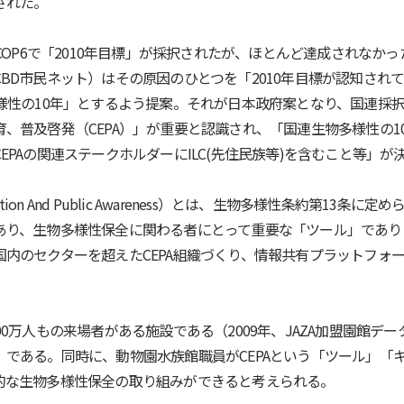
された。
COP6で「2010年目標」が採択されたが、ほとんど達成されなかっ
BD市民ネット）はその原因のひとつを「2010年目標が認知されて
様性の10年」とするよう提案。それが日本政府案となり、国連採択す
、普及啓発（CEPA）」が重要と認識され、「国連生物多様性の10
EPAの関連ステークホルダーにILC(先住民族等)を含むこと等」が
Education And Public Awareness）とは、生物多様性条約第1
あり、生物多様性保全に関わる者にとって重要な「ツール」であり
内のセクターを超えたCEPA組織づくり、情報共有プラットフォ
0万人もの来場者がある施設である（2009年、JAZA加盟園館デー
である。同時に、動物園水族館職員がCEPAという「ツール」「キ
的な生物多様性保全の取り組みができると考えられる。