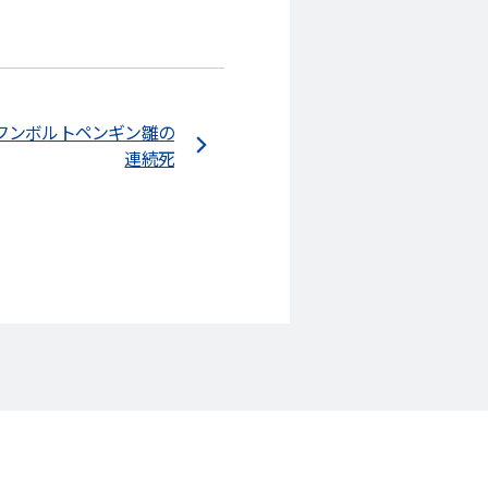
フンボルトペンギン雛の
連続死