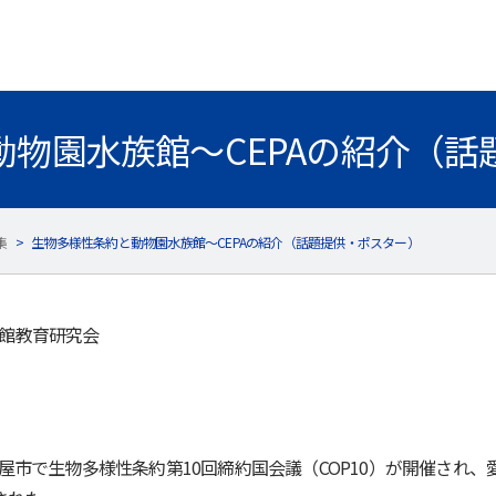
動物園水族館～CEPAの紹介（話
集
>
生物多様性条約と動物園水族館～CEPAの紹介（話題提供・ポスター）
族館教育研究会
に名古屋市で生物多様性条約第10回締約国会議（COP10）が開催さ