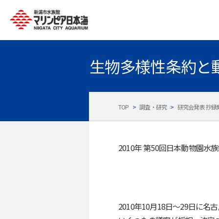
生物多様性条約と
TOP
>
調査・研究
>
研究会発表 抄録
2010年 第50回日本動物園水
2010年10月18日～29日