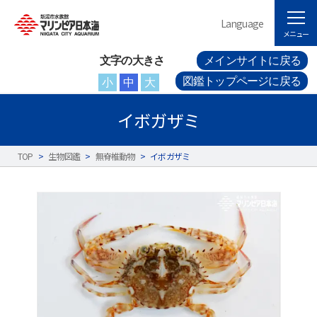
Language
メニュー
文字の大きさ
メインサイトに戻る
図鑑トップページに戻る
小
中
大
イボガザミ
TOP
>
生物図鑑
>
無脊椎動物
>
イボガザミ