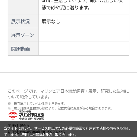
0ｍに生息しています。眼だけ出した状
態で砂や泥に潜ります。
展示状況
展示なし
展示ゾーン
関連動画
このページでは、マリンピア日本海が飼育・展示、研究した生物に
ついて紹介しています。
※ 現在展示していない生物も含みます。
※ 展示計画や生物の状態により、記載内容に変更がある場合があります。
〒951-8555
当サイトにおいて、サービス向上のため必要な範囲で利用者の皆様の情報を収集し
新潟市中央区西船見町5932-445
ています。収集した情報は適切に取り扱います。