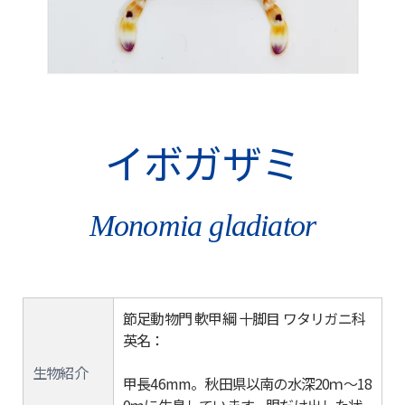
イボガザミ
Monomia gladiator
節足動物門 軟甲綱 十脚目 ワタリガニ科
英名：
生物紹介
甲長46mm。秋田県以南の水深20ｍ～18