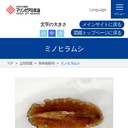
Language
メニュー
文字の大きさ
メインサイトに戻る
図鑑トップページに戻る
小
中
大
ミノヒラムシ
TOP
>
生物図鑑
>
無脊椎動物
>
ミノヒラムシ