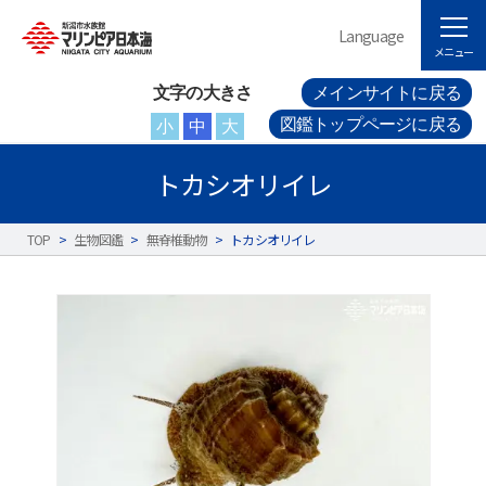
Language
メニュー
文字の大きさ
メインサイトに戻る
図鑑トップページに戻る
小
中
大
トカシオリイレ
TOP
>
生物図鑑
>
無脊椎動物
>
トカシオリイレ