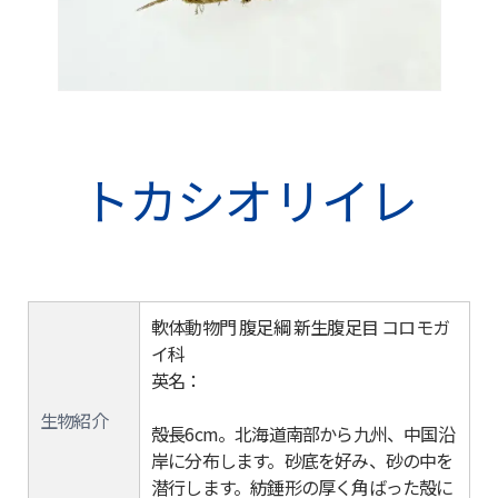
トカシオリイレ
軟体動物門 腹足綱 新生腹足目 コロモガ
イ科
英名：
生物紹介
殻長6cm。北海道南部から九州、中国沿
岸に分布します。砂底を好み、砂の中を
潜行します。紡錘形の厚く角ばった殻に