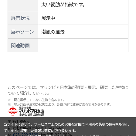
太い縦肋が特徴です。
展示状況
展示中
展示ゾーン
潮風の風景
関連動画
このページでは、マリンピア日本海が飼育・展示、研究した生物に
ついて紹介しています。
※ 現在展示していない生物も含みます。
※ 展示計画や生物の状態により、記載内容に変更がある場合があります。
〒951-8555
当サイトにおいて、サービス向上のため必要な範囲で利用者の皆様の情報を収集し
新潟市中央区西船見町5932-445
ています。収集した情報は適切に取り扱います。
tel.
025-222-7500
/ fax.025-223-2824