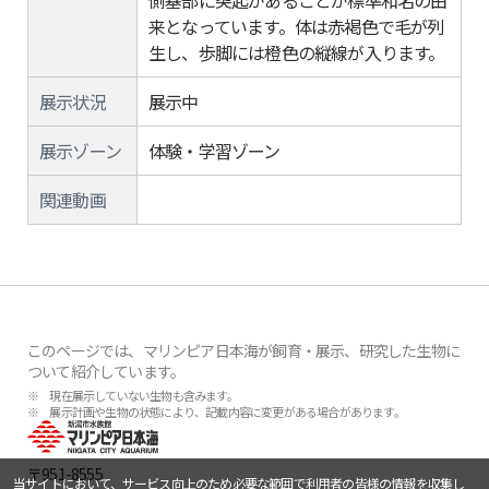
側基部に突起があることが標準和名の由
来となっています。体は赤褐色で毛が列
生し、歩脚には橙色の縦線が入ります。
展示状況
展示中
展示ゾーン
体験・学習ゾーン
関連動画
このページでは、マリンピア日本海が飼育・展示、研究した生物に
ついて紹介しています。
※ 現在展示していない生物も含みます。
※ 展示計画や生物の状態により、記載内容に変更がある場合があります。
〒951-8555
当サイトにおいて、サービス向上のため必要な範囲で利用者の皆様の情報を収集し