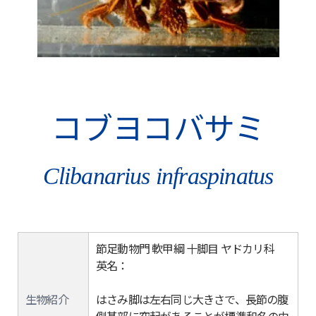
コブヨコバサミ
Clibanarius infraspinatus
節足動物門 軟甲綱 十脚目 ヤドカリ科
英名：
生物紹介
はさみ脚は左右同じ大きさで、長節の腹