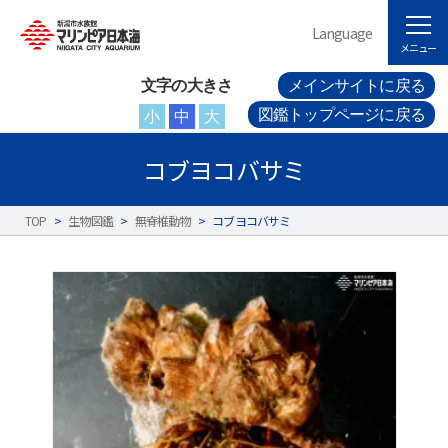
Language
メニュー
文字の大きさ
メインサイトに戻る
図鑑トップページに戻る
小
中
大
コブヨコバサミ
TOP
>
生物図鑑
>
無脊椎動物
>
コブヨコバサミ