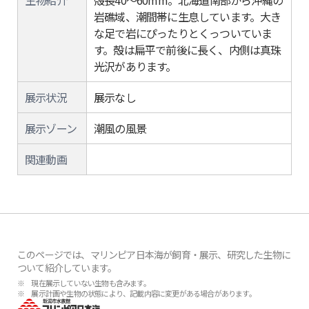
生物紹介
殻長40～60mm。北海道南部から沖縄の
岩礁域、潮間帯に生息しています。大き
な足で岩にぴったりとくっついていま
す。殻は扁平で前後に長く、内側は真珠
光沢があります。
展示状況
展示なし
展示ゾーン
潮風の風景
関連動画
このページでは、マリンピア日本海が飼育・展示、研究した生物に
ついて紹介しています。
※ 現在展示していない生物も含みます。
※ 展示計画や生物の状態により、記載内容に変更がある場合があります。