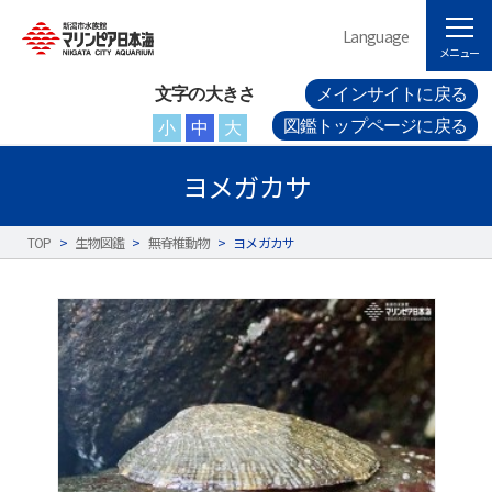
Language
メニュー
文字の大きさ
メインサイトに戻る
図鑑トップページに戻る
小
中
大
ヨメガカサ
TOP
>
生物図鑑
>
無脊椎動物
>
ヨメガカサ