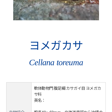
ヨメガカサ
Cellana toreuma
軟体動物門 腹足綱 カサガイ目 ヨメガカ
サ科
英名：