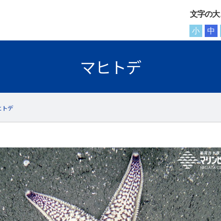
文字の大
小
中
マヒトデ
ヒトデ