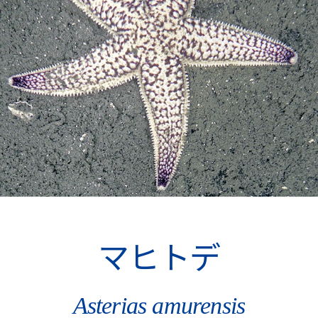
マヒトデ
Asterias amurensis