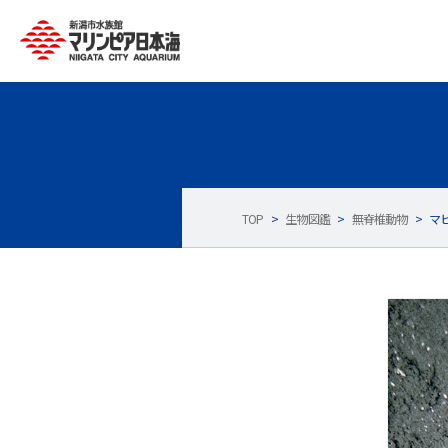
TOP
>
生物図鑑
>
無脊椎動物
>
マ