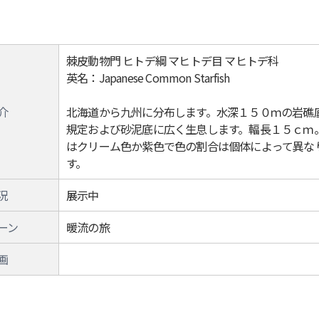
棘皮動物門 ヒトデ綱 マヒトデ目 マヒトデ科
英名：Japanese Common Starfish
介
北海道から九州に分布します。水深１５０ｍの岩礁
規定および砂泥底に広く生息します。輻長１５ｃｍ
はクリーム色か紫色で色の割合は個体によって異な
す。
況
展示中
ーン
暖流の旅
画