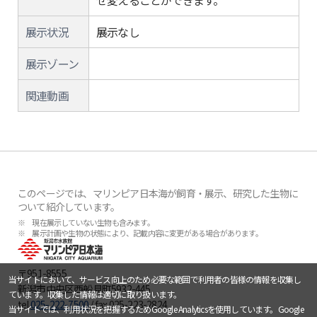
せ変えることができます。
展示状況
展示なし
展示ゾーン
関連動画
このページでは、マリンピア日本海が飼育・展示、研究した生物に
ついて紹介しています。
※ 現在展示していない生物も含みます。
※ 展示計画や生物の状態により、記載内容に変更がある場合があります。
〒951-8555
当サイトにおいて、サービス向上のため必要な範囲で利用者の皆様の情報を収集し
新潟市中央区西船見町5932-445
ています。収集した情報は適切に取り扱います。
tel.
025-222-7500
/ fax.025-223-2824
当サイトでは、利用状況を把握するためGoogle Analyticsを使用しています。Google