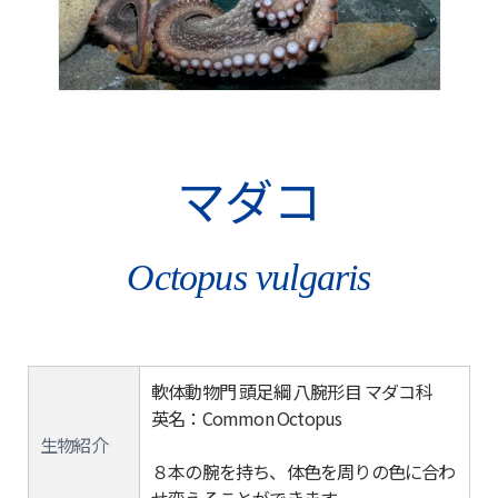
マダコ
Octopus vulgaris
軟体動物門 頭足綱 八腕形目 マダコ科
英名：Common Octopus
生物紹介
８本の腕を持ち、体色を周りの色に合わ