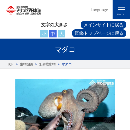
Language
メニュー
文字の大きさ
メインサイトに戻る
図鑑トップページに戻る
小
中
大
マダコ
TOP
>
生物図鑑
>
無脊椎動物
>
マダコ