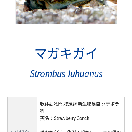
マガキガイ
Strombus luhuanus
軟体動物門 腹足綱 新生腹足目 ソデボラ
科
英名：Strawberry Conch