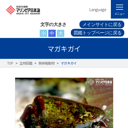
Language
メニュー
文字の大きさ
メインサイトに戻る
図鑑トップページに戻る
小
中
大
マガキガイ
TOP
>
生物図鑑
>
無脊椎動物
>
マガキガイ