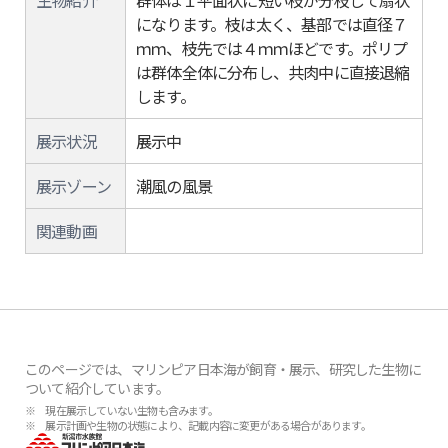
生物紹介
群体は１平面状に短い枝が分枝して扇状
になります。枝は太く、基部では直径７
ｍｍ、枝先では４ｍｍほどです。ポリプ
は群体全体に分布し、共肉中に直接退縮
します。
展示状況
展示中
展示ゾーン
潮風の風景
関連動画
このページでは、マリンピア日本海が飼育・展示、研究した生物に
ついて紹介しています。
※ 現在展示していない生物も含みます。
※ 展示計画や生物の状態により、記載内容に変更がある場合があります。