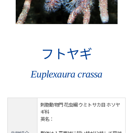
フトヤギ
Euplexaura crassa
刺胞動物門 花虫綱 ウミトサカ目 ホソヤ
ギ科
英名：