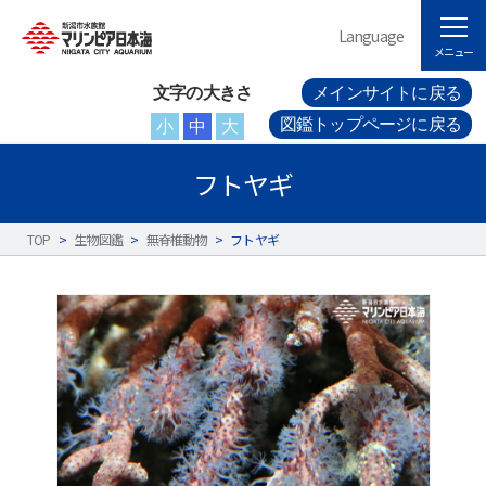
Language
メニュー
文字の大きさ
メインサイトに戻る
図鑑トップページに戻る
小
中
大
フトヤギ
TOP
>
生物図鑑
>
無脊椎動物
>
フトヤギ