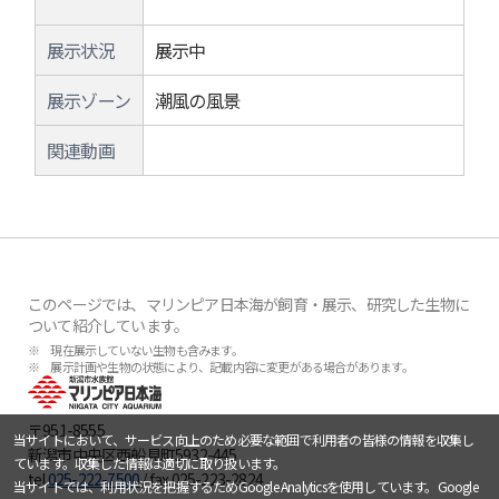
展示状況
展示中
展示ゾーン
潮風の風景
関連動画
このページでは、マリンピア日本海が飼育・展示、研究した生物に
ついて紹介しています。
※ 現在展示していない生物も含みます。
※ 展示計画や生物の状態により、記載内容に変更がある場合があります。
〒951-8555
当サイトにおいて、サービス向上のため必要な範囲で利用者の皆様の情報を収集し
新潟市中央区西船見町5932-445
ています。収集した情報は適切に取り扱います。
tel.
025-222-7500
/ fax.025-223-2824
当サイトでは、利用状況を把握するためGoogle Analyticsを使用しています。Google