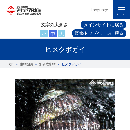
Language
メニュー
文字の大きさ
メインサイトに戻る
図鑑トップページに戻る
小
中
大
ヒメクボガイ
TOP
>
生物図鑑
>
無脊椎動物
>
ヒメクボガイ