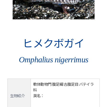
ヒメクボガイ
Omphalius nigerrimus
軟体動物門 腹足綱 古腹足目 バテイラ
科
生物紹介
英名：