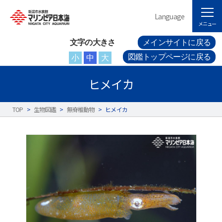
Language
メニュー
文字の大きさ
メインサイトに戻る
図鑑トップページに戻る
小
中
大
ヒメイカ
TOP
>
生物図鑑
>
無脊椎動物
>
ヒメイカ