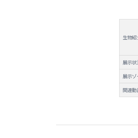
生物紹
展示状
展示ゾ
関連動