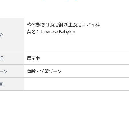
軟体動物門 腹足綱 新生腹足目 バイ科
英名：Japanese Babylon
介
況
展示中
ーン
体験・学習ゾーン
画