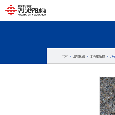
TOP
>
生物図鑑
>
無脊椎動物
>
バ