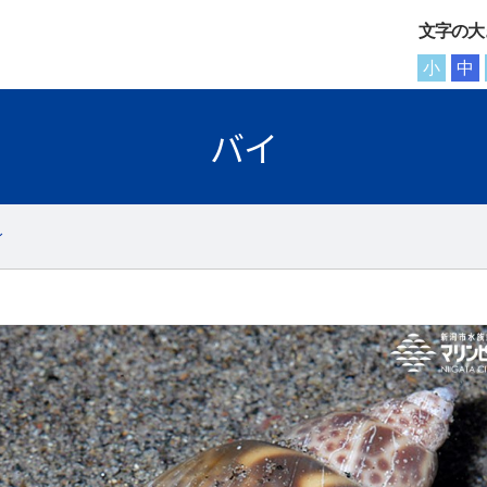
文字の大
小
中
バイ
イ