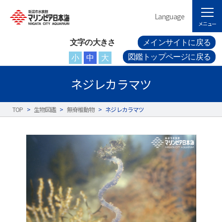
Language
メニュー
文字の大きさ
メインサイトに戻る
図鑑トップページに戻る
小
中
大
ネジレカラマツ
TOP
>
生物図鑑
>
無脊椎動物
>
ネジレカラマツ