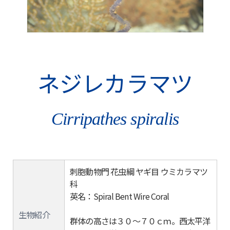
ネジレカラマツ
Cirripathes spiralis
刺胞動物門 花虫綱 ヤギ目 ウミカラマツ
科
英名：Spiral Bent Wire Coral
生物紹介
群体の高さは３０～７０ｃｍ。西太平洋