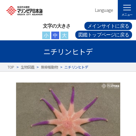
Language
メニュー
文字の大きさ
メインサイトに戻る
図鑑トップページに戻る
小
中
大
ニチリンヒトデ
TOP
>
生物図鑑
>
無脊椎動物
>
ニチリンヒトデ