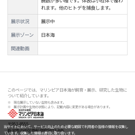
腕数が多い種です。体表は小柱体で覆わ
れます。他のヒトデを捕食します。
展示状況
展示中
展示ゾーン
日本海
関連動画
このページでは、マリンピア日本海が飼育・展示、研究した生物に
ついて紹介しています。
※ 現在展示していない生物も含みます。
※ 展示計画や生物の状態により、記載内容に変更がある場合があります。
〒951-8555
当サイトにおいて、サービス向上のため必要な範囲で利用者の皆様の情報を収集し
新潟市中央区西船見町5932-445
ています。収集した情報は適切に取り扱います。