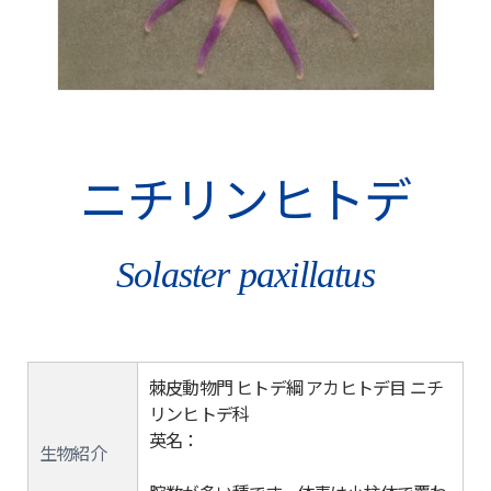
ニチリンヒトデ
Solaster paxillatus
棘皮動物門 ヒトデ綱 アカヒトデ目 ニチ
リンヒトデ科
英名：
生物紹介