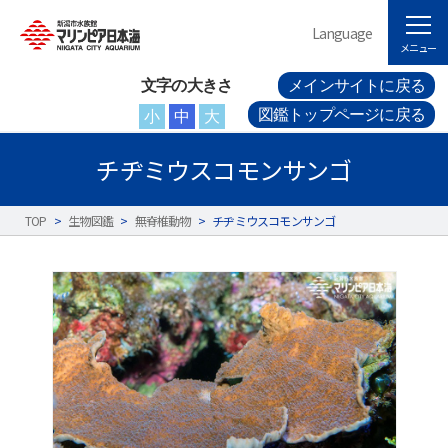
Language
メニュー
文字の大きさ
メインサイトに戻る
図鑑トップページに戻る
小
中
大
チヂミウスコモンサンゴ
TOP
>
生物図鑑
>
無脊椎動物
>
チヂミウスコモンサンゴ