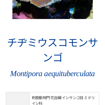
チヂミウスコモンサ
ンゴ
Montipora aequituberculata
刺胞動物門 花虫綱 イシサンゴ目 ミドリ
イシ科