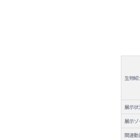
生物紹
展示状
展示ゾ
関連動