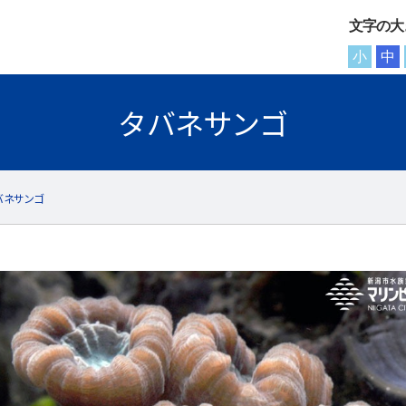
文字の大
小
中
タバネサンゴ
バネサンゴ