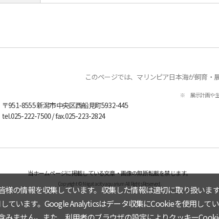
このページでは、マリンピア日本海が飼育・
※ 展示計画や
〒951-8555
新潟市中央区西船見町5932-445
tel.
025-222-7500
/ fax.025-223-2824
当ホームページに掲載している文章・画像の無断転載を禁じます。
Copyright © Niigata city aquarium All Rights Reserved.
皆様の情報を収集しています。収集した情報は適切に取り扱います
しています。Google Analyticsはデータ収集にCookieを使用して
みません。また、利用者のブラウザの設定によりクッキーCooki