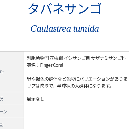
タバネサンゴ
Caulastrea tumida
刺胞動物門 花虫綱 イシサンゴ目 サザナミサンゴ科
英名：Finger Coral
介
緑や褐色の群体など色彩にバリエーションがありま
リプは肉厚で、半球状の大群体になります。
況
展示なし
ーン
画