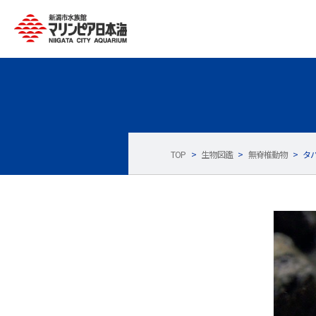
TOP
>
生物図鑑
>
無脊椎動物
>
タ