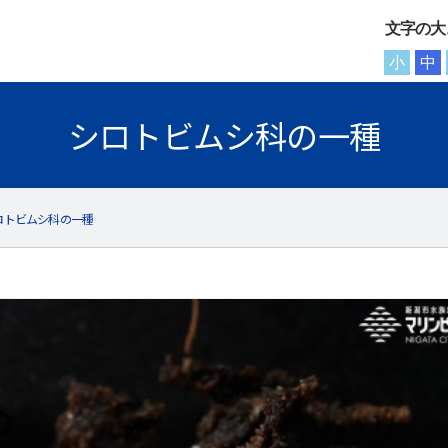
文字の大
小
中
シロトビムシ科の一種
ロトビムシ科の一種