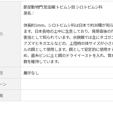
節足動物門 昆虫綱 トビムシ目 シロトビムシ科
英名：
体長約1mm。シロトビムシ科は日本で約30種が知
ます。日本各地の土中に生息しており、発芽直後の
介
害虫として知られています。水族館では主にタゴガ
アズマヒキガエルなどの、上陸時の体サイズが小さ
ルの餌として使用します。餌として安定的に使用す
め、菌糸ビンに土と餌のドライイーストを入れ、育
数を維持しています。
況
展示なし
ーン
画