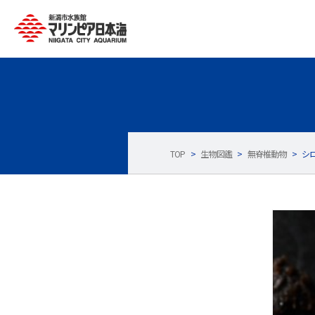
TOP
>
生物図鑑
>
無脊椎動物
>
シ