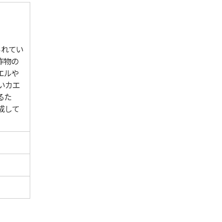
られてい
作物の
エルや
いカエ
るた
成して