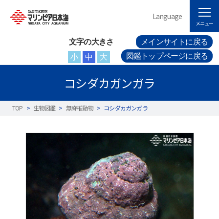
Language
メニュー
文字の大きさ
メインサイトに戻る
図鑑トップページに戻る
小
中
大
コシダカガンガラ
TOP
>
生物図鑑
>
無脊椎動物
>
コシダカガンガラ