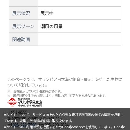
展示状況
展示中
展示ゾーン
潮風の風景
関連動画
このページでは、マリンピア日本海が飼育・展示、研究した生物に
ついて紹介しています。
※ 現在展示していない生物も含みます。
※ 展示計画や生物の状態により、記載内容に変更がある場合があります。
〒951-8555
当サイトにおいて、サービス向上のため必要な範囲で利用者の皆様の情報を収集し
新潟市中央区西船見町5932-445
ています。収集した情報は適切に取り扱います。
tel.
025-222-7500
/ fax.025-223-2824
当サイトでは、利用状況を把握するためGoogle Analyticsを使用しています。Google