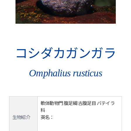
コシダカガンガラ
Omphalius rusticus
軟体動物門 腹足綱 古腹足目 バテイラ
科
生物紹介
英名：