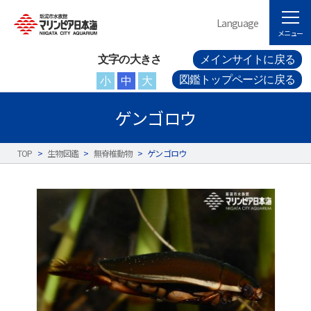
Language
メニュー
文字の大きさ
メインサイトに戻る
図鑑トップページに戻る
小
中
大
ゲンゴロウ
TOP
>
生物図鑑
>
無脊椎動物
>
ゲンゴロウ