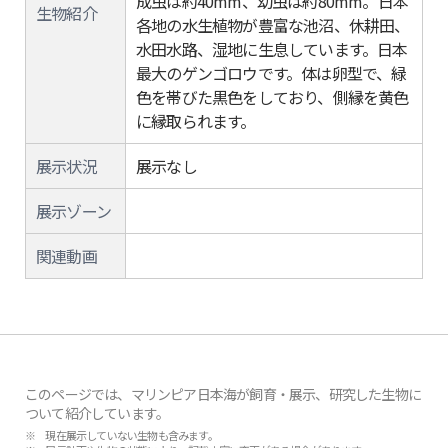
成虫は約40mm、幼虫は約80mm。日本
生物紹介
各地の水生植物が豊富な池沼、休耕田、
水田水路、湿地に生息しています。日本
最大のゲンゴロウです。体は卵型で、緑
色を帯びた黒色をしており、側縁を黄色
に縁取られます。
展示状況
展示なし
展示ゾーン
関連動画
このページでは、マリンピア日本海が飼育・展示、研究した生物に
ついて紹介しています。
※ 現在展示していない生物も含みます。