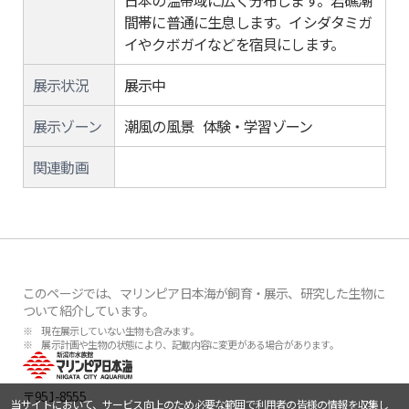
日本の温帯域に広く分布します。岩礁潮
間帯に普通に生息します。イシダタミガ
イやクボガイなどを宿貝にします。
展示状況
展示中
展示ゾーン
潮風の風景 体験・学習ゾーン
関連動画
このページでは、マリンピア日本海が飼育・展示、研究した生物に
ついて紹介しています。
※ 現在展示していない生物も含みます。
※ 展示計画や生物の状態により、記載内容に変更がある場合があります。
〒951-8555
当サイトにおいて、サービス向上のため必要な範囲で利用者の皆様の情報を収集し