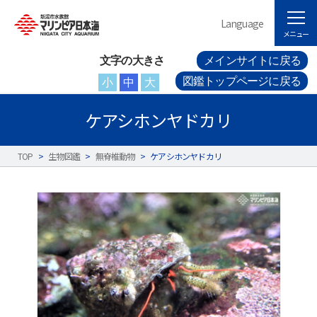
Language
メニュー
文字の大きさ
メインサイトに戻る
図鑑トップページに戻る
小
中
大
ケアシホンヤドカリ
TOP
>
生物図鑑
>
無脊椎動物
>
ケアシホンヤドカリ