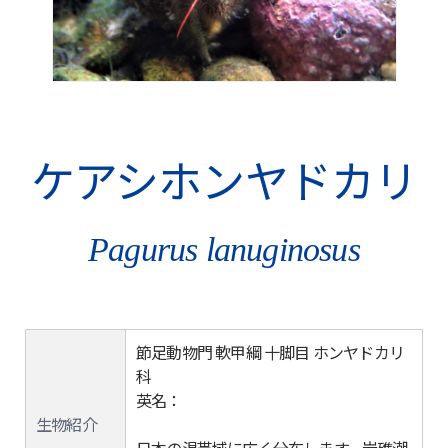
ケアシホンヤドカリ
Pagurus lanuginosus
節足動物門 軟甲綱 十脚目 ホンヤドカリ
科
英名：
生物紹介