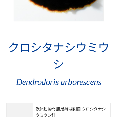
クロシタナシウミウ
シ
Dendrodoris arborescens
軟体動物門 腹足綱 裸側目 クロシタナシ
ウミウシ科