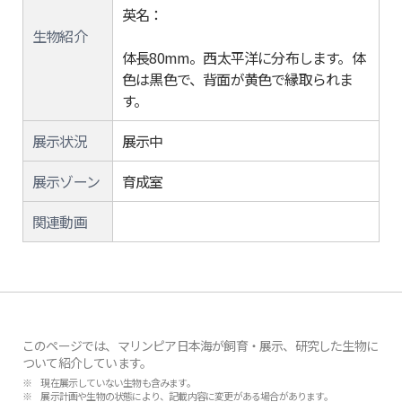
英名：
生物紹介
体長80mm。西太平洋に分布します。体
色は黒色で、背面が黄色で縁取られま
す。
展示状況
展示中
展示ゾーン
育成室
関連動画
このページでは、マリンピア日本海が飼育・展示、研究した生物に
ついて紹介しています。
※ 現在展示していない生物も含みます。
※ 展示計画や生物の状態により、記載内容に変更がある場合があります。