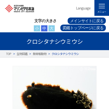
Language
メニュー
文字の大きさ
メインサイトに戻る
図鑑トップページに戻る
小
中
大
クロシタナシウミウシ
TOP
>
生物図鑑
>
無脊椎動物
>
クロシタナシウミウシ