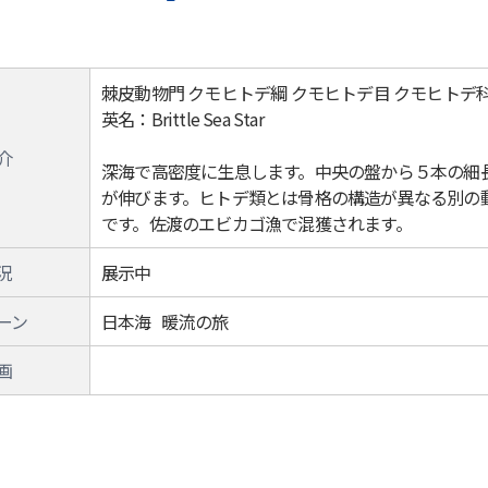
棘皮動物門 クモヒトデ綱 クモヒトデ目 クモヒトデ
英名：Brittle Sea Star
介
深海で高密度に生息します。中央の盤から５本の細
が伸びます。ヒトデ類とは骨格の構造が異なる別の
です。佐渡のエビカゴ漁で混獲されます。
況
展示中
ーン
日本海 暖流の旅
画