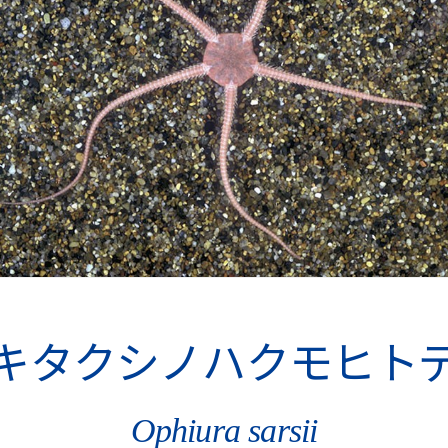
キタクシノハクモヒト
Ophiura sarsii