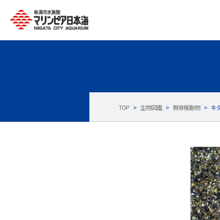
TOP
>
生物図鑑
>
無脊椎動物
>
キ