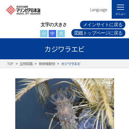
Language
メニュー
文字の大きさ
メインサイトに戻る
図鑑トップページに戻る
小
中
大
カジワラエビ
TOP
>
生物図鑑
>
無脊椎動物
>
カジワラエビ