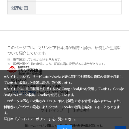
関連動画
このページでは、マリンピア日本海が飼育・展示、研究した生物に
ついて紹介しています。
※ 現在展示していない生物も含みます。
※ 展示計画や生物の状態により、記載内容に変更がある場合があります。
当サイトにおいて、サービス向上のため必要な範囲で利用者の皆様の情報を収集し
〒951-8555
ています。収集した情報は適切に取り扱います。
新潟市中央区西船見町5932-445
当サイトでは、利用状況を把握するためGoogle Analyticsを使用しています。Google
tel.
025-222-7500
/ fax.025-223-2824
Analyticsはデータ収集にCookieを使用しています。
このデータは匿名で収集されており、個人を識別できる情報は含みません。また、
利用者のブラウザの設定によりクッキーCookieの機能を無効にすることもできま
サイトマップ
利用規約
す。
詳細は「
プライバシーポリシー
」をご覧ください。
当ホームページに掲載している文章・画像の無断転載を禁じます。