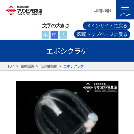
Language
メニュー
文字の大きさ
メインサイトに戻る
図鑑トップページに戻る
小
中
大
エボシクラゲ
TOP
>
生物図鑑
>
無脊椎動物
>
エボシクラゲ