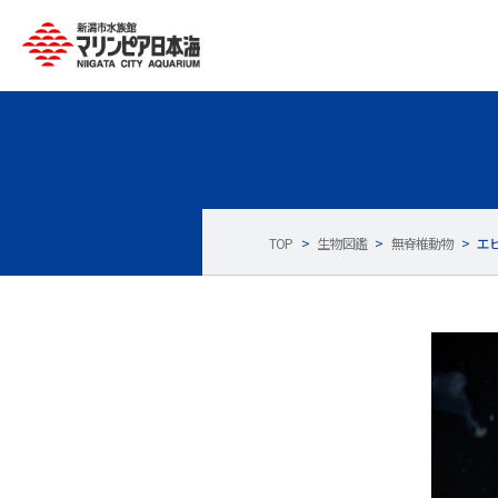
TOP
>
生物図鑑
>
無脊椎動物
>
エ