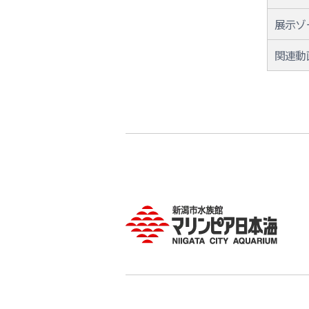
展示状
展示ゾ
関連動