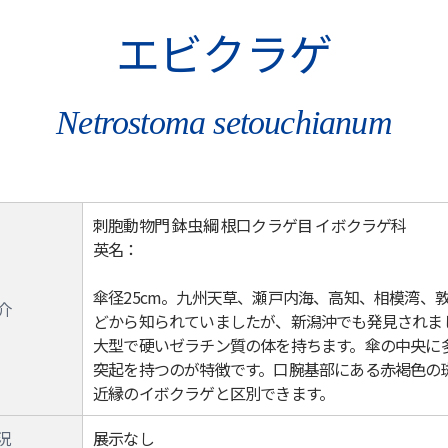
エビクラゲ
Netrostoma setouchianum
刺胞動物門 鉢虫綱 根口クラゲ目 イボクラゲ科
英名：
傘径25cm。九州天草、瀬戸内海、高知、相模湾、
介
どから知られていましたが、新潟沖でも発見されま
大型で硬いゼラチン質の体を持ちます。傘の中央に
突起を持つのが特徴です。口腕基部にある赤褐色の
近縁のイボクラゲと区別できます。