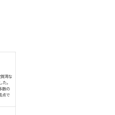
敦賀湾な
した。
多数の
斑点で