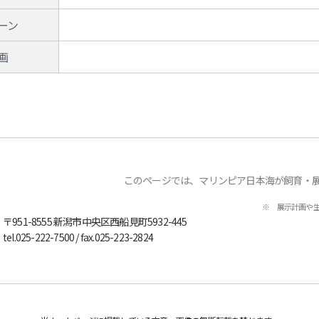
況
展示なし
ーン
画
このページでは、マリンピア日本海が飼育・
※ 展示計画や
〒951-8555
新潟市中央区西船見町5932-445
tel.
025-222-7500
/ fax.025-223-2824