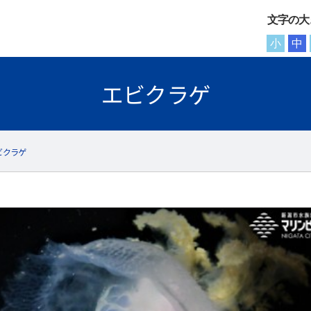
文字の大
小
中
エビクラゲ
ビクラゲ