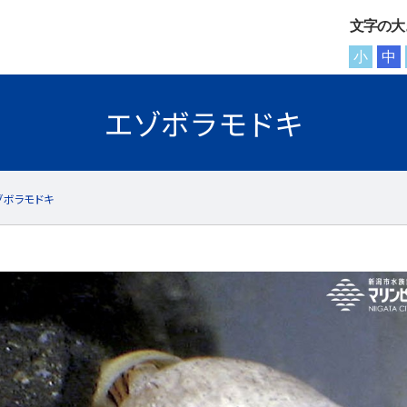
文字の大
小
中
エゾボラモドキ
ゾボラモドキ