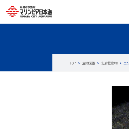
TOP
>
生物図鑑
>
無脊椎動物
>
エ