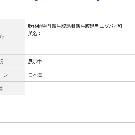
軟体動物門 新生腹足綱 新生腹足目 エゾバイ科
英名：
介
況
展示中
ーン
日本海
画