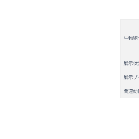
生物紹
展示状
展示ゾ
関連動