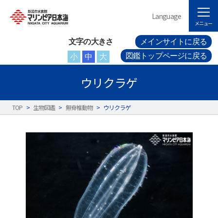
Language
メニュー
文字の大きさ
メインサイトに戻る
図鑑トップページに戻る
小
中
大
ウリクラゲ
TOP
>
生物図鑑
>
無脊椎動物
>
ウリクラゲ