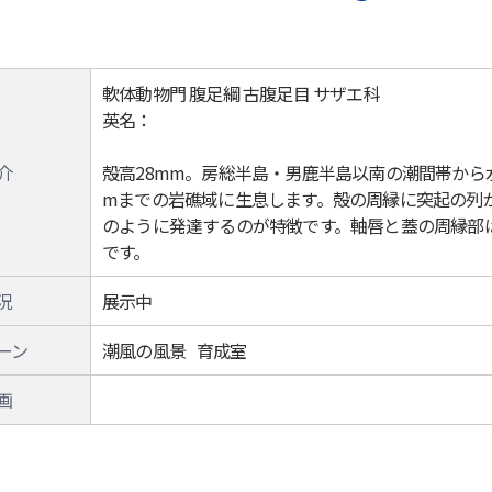
軟体動物門 腹足綱 古腹足目 サザエ科
英名：
介
殻高28mm。房総半島・男鹿半島以南の潮間帯から水
mまでの岩礁域に生息します。殻の周縁に突起の列
のように発達するのが特徴です。軸唇と蓋の周縁部
です。
況
展示中
ーン
潮風の風景 育成室
画