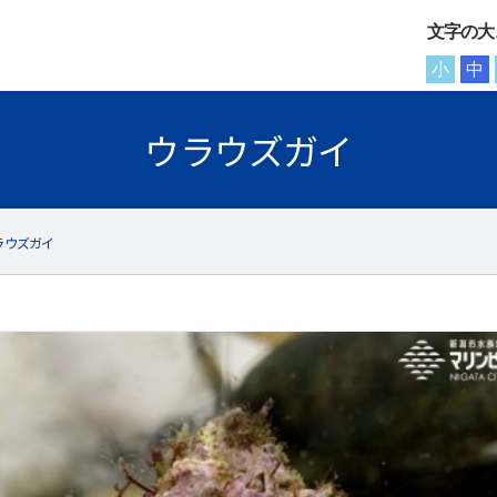
文字の大
小
中
ウラウズガイ
ラウズガイ