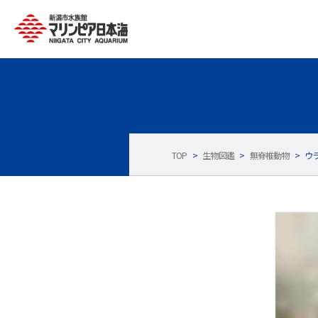
TOP
>
生物図鑑
>
無脊椎動物
>
ウ