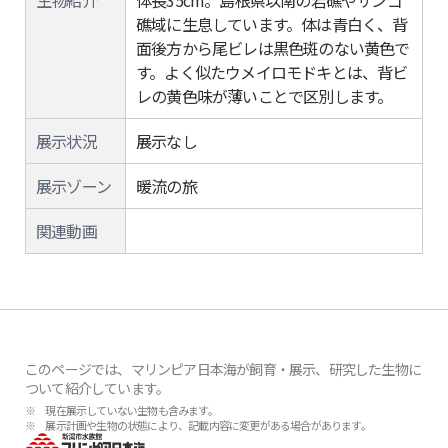
生物紹介
体長35cm。島根県以南の岩礁やサンゴ
礁域に生息しています。体は青白く、背
面後方から尾ビレは黒色斑のない黄色で
す。よく似たウメイロモドキとは、背ビ
レの黄色味が薄いことで区別します。
展示状況
展示なし
展示ゾーン
暖流の旅
関連動画
このページでは、マリンピア日本海が飼育・展示、研究した生物に
ついて紹介しています。
※ 現在展示していない生物も含みます。
※ 展示計画や生物の状態により、記載内容に変更がある場合があります。