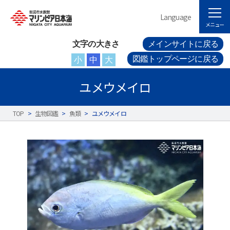
Language
メニュー
文字の大きさ
メインサイトに戻る
図鑑トップページに戻る
小
中
大
ユメウメイロ
TOP
>
生物図鑑
>
魚類
>
ユメウメイロ