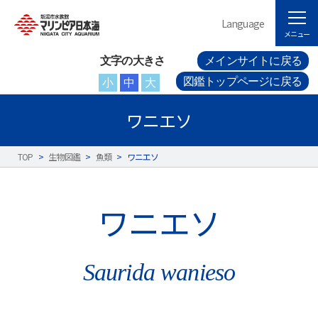
Language
メニュー
文字の大きさ
メインサイトに戻る
図鑑トップページに戻る
小
中
大
ワニエソ
TOP
>
生物図鑑
>
魚類
>
ワニエソ
ワニエソ
Saurida wanieso