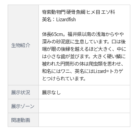
脊索動物門 硬骨魚綱 ヒメ目 エソ科
英名：Lizardfish
体長65cm。福井県以南の浅海からやや
深みの砂泥底に生息しています。口は後
生物紹介
端が眼の後縁を越えるほど大きく、中に
は小さな歯が並びます。大きく硬い鱗に
被われた円筒形の体は爬虫類を思わせ、
和名にはワニ、英名にはLizard=トカゲ
とつけられています。
展示状況
展示なし
展示ゾーン
関連動画