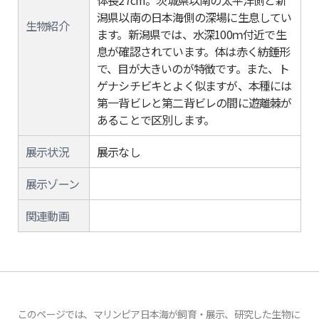
体長27cm。茨城県以南の太平洋側と新
潟県以南の日本海側の深場に生息してい
生物紹介
ます。新潟県では、水深100ｍ付近で生
息が確認されています。体は赤く紡錘形
で、目が大きいのが特徴です。また、ト
ゲナシチビキとよく似ますが、本種には
第一背ビレと第二背ビレの間に遊離棘が
あることで区別します。
展示状況
展示なし
展示ゾーン
関連動画
このページでは、マリンピア日本海が飼育・展示、研究した生物に