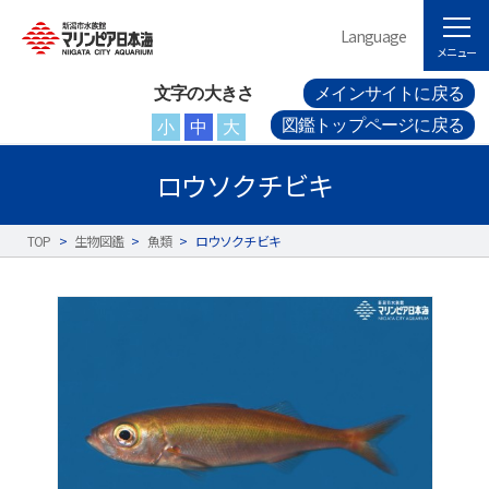
Language
メニュー
文字の大きさ
メインサイトに戻る
図鑑トップページに戻る
小
中
大
ロウソクチビキ
TOP
>
生物図鑑
>
魚類
>
ロウソクチビキ