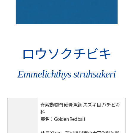
ロウソクチビキ
Emmelichthys struhsakeri
脊索動物門 硬骨魚綱 スズキ目 ハチビキ
科
英名：Golden Redbait