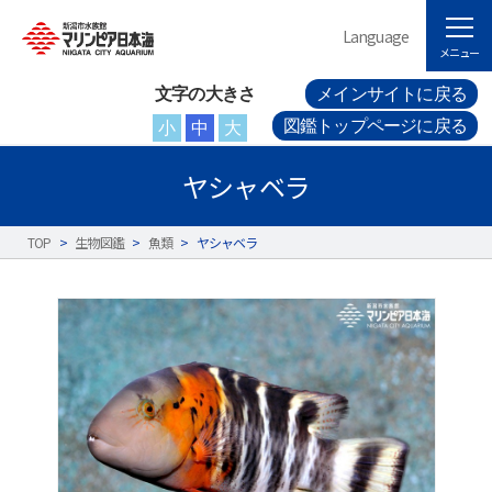
Language
メニュー
文字の大きさ
メインサイトに戻る
図鑑トップページに戻る
小
中
大
ヤシャベラ
TOP
>
生物図鑑
>
魚類
>
ヤシャベラ