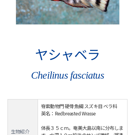
ヤシャベラ
Cheilinus fasciatus
脊索動物門 硬骨魚綱 スズキ目 ベラ科
英名：Redbreasted Wrasse
体長３５ｃｍ。奄美大島以南に分布しま
生物紹介