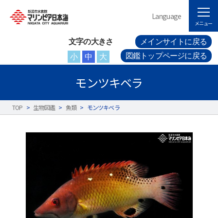
Language
メニュー
文字の大きさ
メインサイトに戻る
図鑑トップページに戻る
小
中
大
モンツキベラ
TOP
>
生物図鑑
>
魚類
>
モンツキベラ