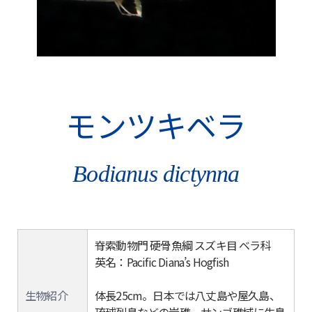
モンツキベラ
Bodianus dictynna
脊索動物門 硬骨魚綱 スズキ目 ベラ科
英名：Pacific Diana’s Hogfish
生物紹介
体長25cm。日本では八丈島や屋久島、