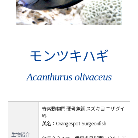
モンツキハギ
Acanthurus olivaceus
脊索動物門 硬骨魚綱 スズキ目 ニザダイ
科
英名：Orangespot Surgeonfish
生物紹介