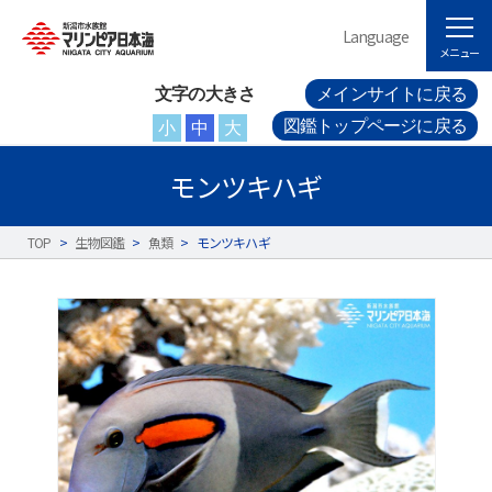
Language
メニュー
文字の大きさ
メインサイトに戻る
図鑑トップページに戻る
小
中
大
モンツキハギ
TOP
>
生物図鑑
>
魚類
>
モンツキハギ