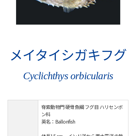
メイタイシガキフグ
Cyclichthys orbicularis
脊索動物門 硬骨魚綱 フグ目 ハリセンボ
ン科
英名：Ballonfish