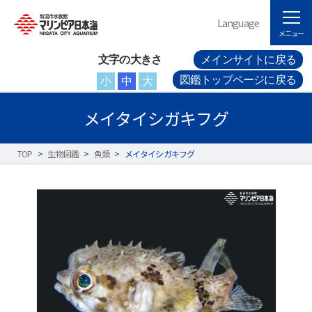
Language
メニュー
文字の大きさ
メインサイトに戻る
図鑑トップページに戻る
小
中
大
メイタイシガキフグ
TOP
>
生物図鑑
>
魚類
>
メイタイシガキフグ