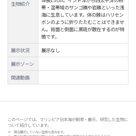
体長15 cm。インド洋から西太平洋の熱
生物紹介
帯・温帯域のサンゴ礁や岩礁といった浅
海に生息しています。体の棘はハリセン
ボンのように折りたたむことはできませ
ん。背面と側面に黒斑が散在するのが特
徴です。
展示状況
展示なし
展示ゾーン
関連動画
このページでは、マリンピア日本海が飼育・展示、研究した生物に
ついて紹介しています。
※ 現在展示していない生物も含みます。